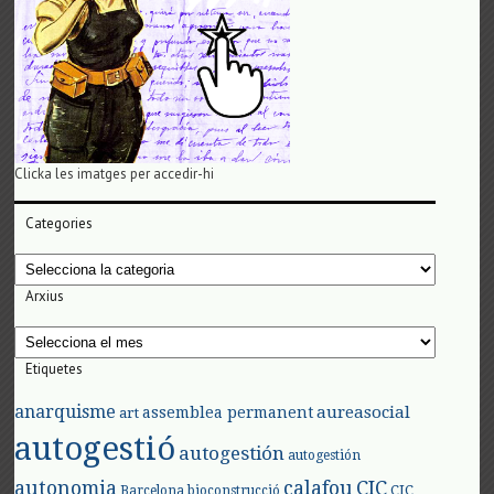
Clicka les imatges per accedir-hi
Categories
Categories
Arxius
Arxius
Etiquetes
anarquisme
aureasocial
assemblea permanent
art
autogestió
autogestión
autogestión
autonomia
calafou
CIC
CIC
Barcelona
bioconstrucció