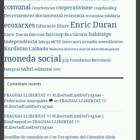
comunal
cooperativisme
Convivències
coopfunding
documental
Decreixement
economia
economia solidària
Enric Duran
ecoxarxes
Educació lliure
habitatge
faircoop
Girona
Enric Duran
faircoin
fira
Independència
IntegralCES
intercanvi
jornades assembleàries
Kurdistan
L'Albada
Memòria històrica
mercat
microfinançament
moneda social
Revolució
p2p Foundation
salut
Integral
solidaritat
SSPC
Comentaris recents
FRAGUAS LLIBERTAT !!! #LibertadLxs6DeFraguas –
en
Federación Anarquista
FRAGUAS LLIBERTAT !!!
#LibertadLxs6DeFraguas
FRAGUAS LLIBERTAT !!! #LibertadLxs6DeFraguas |
en
KanPasqual
FRAGUAS LLIBERTAT !!!
#LibertadLxs6DeFraguas
en
Semillas de cannabis
L’us Terapèutic del Cànnabis-Aleix