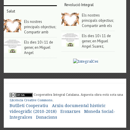
Revolució Integral
Salut
Els nostres
principals objectius;
Els nostres
Compartir amb els
principals objectius;
Compartir amb
Els dies 10 i 11 de
gener, en Miguel
Els dies 10 i 11 de
Angel Suarez,
gener, en Miguel
Angel
Cooperativa Integral Catalana. Aquesta obra està sota una
Llicència Creative Commons
.
Butlletí Cooperatiu
Arxiu documental històric
videogràfic (2010-2018)
Ecoxarxes
Moneda Social-
Integralces
Donacions