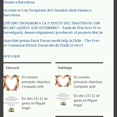
Pàmies a Barcelona
en
Growlet
L’us Terapèutic del Cànnabis-Aleix Pàmies a
Barcelona
QUÈ ENS TROBAREM A LA 2ª EDICIÓ DEL TRASTER DE CAN
en
RICART AQUEST 4 DE SETEMBRE? – Taula de l'Eix Pere IV
Investigació, desenvolupament i producció: el projecte MaCus
Anarchist genius Enric Duran needs help in Exile – The Free
en
Comunicat d’Enric Duran des de l’Exili 23-04-19
Avis Legal
Educació
Habitatge
Els nostres
Els nostres
principals objectius;
principals objectius;
Compartir amb
Compartir amb
Els dies 10 i 11 de
Els dies 10 i 11 de
gener, en Miguel
gener, en Miguel
Angel
Angel