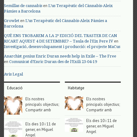
en
Semillas de cannabis
L’us Terapèutic del Cànnabis-Aleix
Pàmies a Barcelona
en
Growlet
L’us Terapèutic del Cànnabis-Aleix Pàmies a
Barcelona
QUÈ ENS TROBAREM A LA 2ª EDICIÓ DEL TRASTER DE CAN
en
RICART AQUEST 4 DE SETEMBRE? – Taula de l'Eix Pere IV
Investigació, desenvolupament i producció: el projecte MaCus
Anarchist genius Enric Duran needs help in Exile – The Free
en
Comunicat d’Enric Duran des de l’Exili 23-04-19
Avis Legal
Educació
Habitatge
Els nostres
Els nostres
principals objectius;
principals objectius;
Compartir amb
Compartir amb
Els dies 10 i 11 de
Els dies 10 i 11 de
gener, en Miguel
gener, en Miguel
Angel
Angel