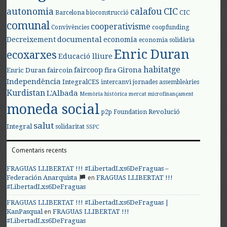
autonomia
calafou
CIC
CIC
Barcelona
bioconstrucció
comunal
cooperativisme
Convivències
coopfunding
documental
Decreixement
economia
economia solidària
Enric Duran
ecoxarxes
Educació lliure
habitatge
faircoop
Girona
Enric Duran
faircoin
fira
Independència
IntegralCES
intercanvi
jornades assembleàries
Kurdistan
L'Albada
Memòria històrica
mercat
microfinançament
moneda social
Revolució
p2p Foundation
salut
Integral
solidaritat
SSPC
Comentaris recents
FRAGUAS LLIBERTAT !!! #LibertadLxs6DeFraguas –
en
Federación Anarquista
FRAGUAS LLIBERTAT !!!
#LibertadLxs6DeFraguas
FRAGUAS LLIBERTAT !!! #LibertadLxs6DeFraguas |
en
KanPasqual
FRAGUAS LLIBERTAT !!!
#LibertadLxs6DeFraguas