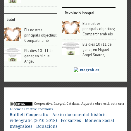
Revolució Integral
Salut
Els nostres
principals objectius;
Els nostres
Compartir amb els
principals objectius;
Compartir amb
Els dies 10 i 11 de
gener, en Miguel
Els dies 10 i 11 de
Angel Suarez,
gener, en Miguel
Angel
Cooperativa Integral Catalana. Aquesta obra està sota una
Llicència Creative Commons
.
Butlletí Cooperatiu
Arxiu documental històric
videogràfic (2010-2018)
Ecoxarxes
Moneda Social-
Integralces
Donacions