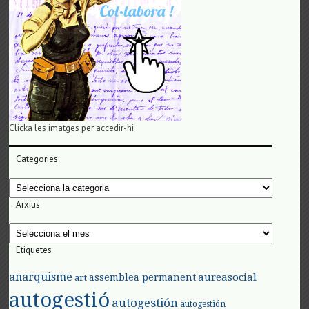
Clicka les imatges per accedir-hi
Categories
Categories
Arxius
Arxius
Etiquetes
anarquisme
aureasocial
assemblea permanent
art
autogestió
autogestión
autogestión