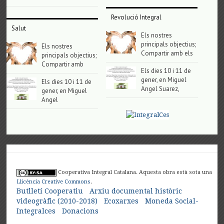
Revolució Integral
Salut
Els nostres
principals objectius;
Els nostres
Compartir amb els
principals objectius;
Compartir amb
Els dies 10 i 11 de
gener, en Miguel
Els dies 10 i 11 de
Angel Suarez,
gener, en Miguel
Angel
Cooperativa Integral Catalana. Aquesta obra està sota una
Llicència Creative Commons
.
Butlletí Cooperatiu
Arxiu documental històric
videogràfic (2010-2018)
Ecoxarxes
Moneda Social-
Integralces
Donacions