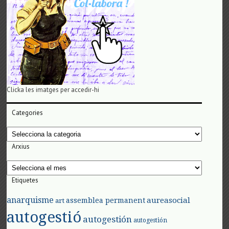
Clicka les imatges per accedir-hi
Categories
Categories
Arxius
Arxius
Etiquetes
anarquisme
aureasocial
assemblea permanent
art
autogestió
autogestión
autogestión