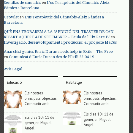
en
Semillas de cannabis
L’us Terapèutic del Cànnabis-Aleix
Pàmies a Barcelona
en
Growlet
L’us Terapèutic del Cànnabis-Aleix Pàmies a
Barcelona
QUÈ ENS TROBAREM A LA 2ª EDICIÓ DEL TRASTER DE CAN
en
RICART AQUEST 4 DE SETEMBRE? – Taula de l'Eix Pere IV
Investigació, desenvolupament i producció: el projecte MaCus
Anarchist genius Enric Duran needs help in Exile – The Free
en
Comunicat d’Enric Duran des de l’Exili 23-04-19
Avis Legal
Educació
Habitatge
Els nostres
Els nostres
principals objectius;
principals objectius;
Compartir amb
Compartir amb
Els dies 10 i 11 de
Els dies 10 i 11 de
gener, en Miguel
gener, en Miguel
Angel
Angel