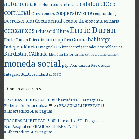
autonomia
calafou
CIC
CIC
Barcelona
bioconstrucció
comunal
cooperativisme
Convivències
coopfunding
documental
Decreixement
economia
economia solidària
Enric Duran
ecoxarxes
Educació lliure
habitatge
faircoop
Girona
Enric Duran
faircoin
fira
Independència
IntegralCES
intercanvi
jornades assembleàries
Kurdistan
L'Albada
Memòria històrica
mercat
microfinançament
moneda social
Revolució
p2p Foundation
salut
Integral
solidaritat
SSPC
Comentaris recents
FRAGUAS LLIBERTAT !!! #LibertadLxs6DeFraguas –
en
Federación Anarquista
FRAGUAS LLIBERTAT !!!
#LibertadLxs6DeFraguas
FRAGUAS LLIBERTAT !!! #LibertadLxs6DeFraguas |
en
KanPasqual
FRAGUAS LLIBERTAT !!!
#LibertadLxs6DeFraguas