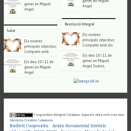
gener, en Miguel
gener, en Miguel
Angel
Angel
Revolució Integral
Salut
Els nostres
principals objectius;
Els nostres
Compartir amb els
principals objectius;
Compartir amb
Els dies 10 i 11 de
gener, en Miguel
Els dies 10 i 11 de
Angel Suarez,
gener, en Miguel
Angel
Cooperativa Integral Catalana. Aquesta obra està sota una
Llicència Creative Commons
.
Butlletí Cooperatiu
Arxiu documental històric