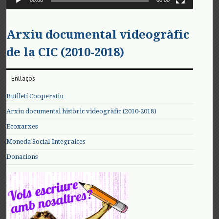
00:00
00:00
Arxiu documental videogràfic
de la CIC (2010-2018)
Enllaços
Butlletí Cooperatiu
Arxiu documental històric videogràfic (2010-2018)
Ecoxarxes
Moneda Social-Integralces
Donacions