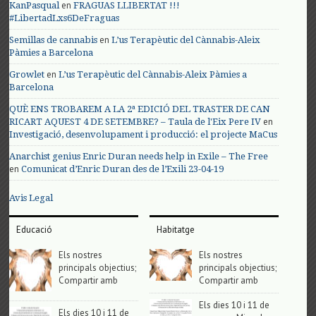
en
KanPasqual
FRAGUAS LLIBERTAT !!!
#LibertadLxs6DeFraguas
en
Semillas de cannabis
L’us Terapèutic del Cànnabis-Aleix
Pàmies a Barcelona
en
Growlet
L’us Terapèutic del Cànnabis-Aleix Pàmies a
Barcelona
QUÈ ENS TROBAREM A LA 2ª EDICIÓ DEL TRASTER DE CAN
en
RICART AQUEST 4 DE SETEMBRE? – Taula de l'Eix Pere IV
Investigació, desenvolupament i producció: el projecte MaCus
Anarchist genius Enric Duran needs help in Exile – The Free
en
Comunicat d’Enric Duran des de l’Exili 23-04-19
Avis Legal
Educació
Habitatge
Els nostres
Els nostres
principals objectius;
principals objectius;
Compartir amb
Compartir amb
Els dies 10 i 11 de
Els dies 10 i 11 de