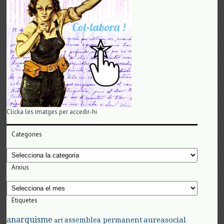
Clicka les imatges per accedir-hi
Categories
Categories
Arxius
Arxius
Etiquetes
anarquisme
aureasocial
assemblea permanent
art