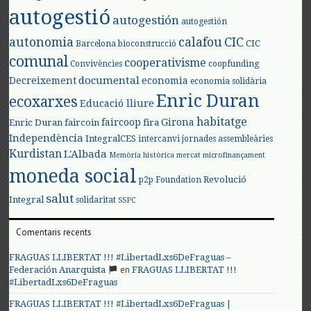
autogestió
autogestión
autogestión
autonomia
calafou
CIC
CIC
Barcelona
bioconstrucció
comunal
cooperativisme
Convivències
coopfunding
documental
Decreixement
economia
economia solidària
Enric Duran
ecoxarxes
Educació lliure
habitatge
faircoop
Girona
Enric Duran
faircoin
fira
Independència
IntegralCES
intercanvi
jornades assembleàries
Kurdistan
L'Albada
Memòria històrica
mercat
microfinançament
moneda social
Revolució
p2p Foundation
salut
Integral
solidaritat
SSPC
Comentaris recents
FRAGUAS LLIBERTAT !!! #LibertadLxs6DeFraguas –
en
Federación Anarquista
FRAGUAS LLIBERTAT !!!
#LibertadLxs6DeFraguas
FRAGUAS LLIBERTAT !!! #LibertadLxs6DeFraguas |