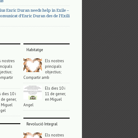
us
ius Enric Duran needs help in Exile –
omunicat d’Enric Duran des de l’Exili
Habitatge
s nostres
Els nostres
incipals
principals
jectius;
objectius;
mpartir
Compartir amb
Els dies 10 i
s dies 10 i
11 de gener,
 de gener,
en Miguel
 Miguel
Angel
gel
Revolució Integral
Els nostres