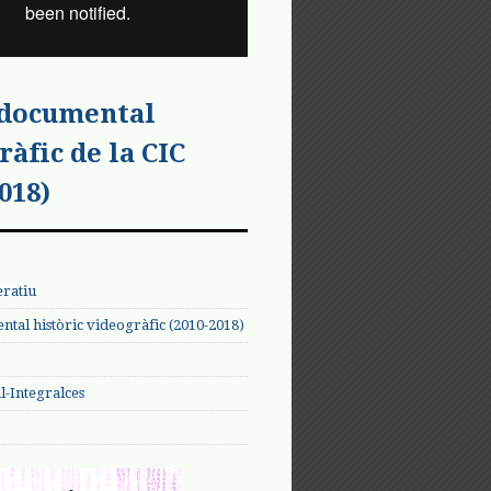
 documental
ràfic de la CIC
018)
eratiu
tal històric videogràfic (2010-2018)
-Integralces