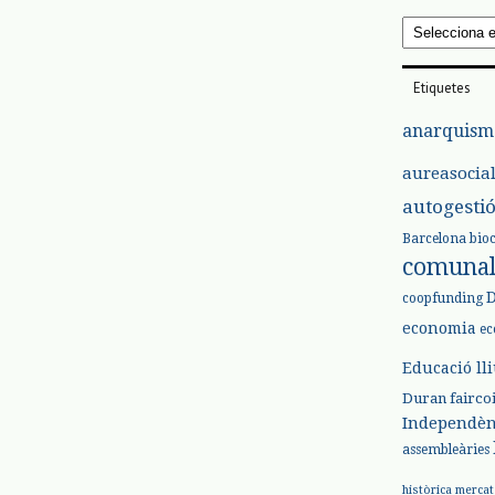
Arxius
Etiquetes
anarquism
aureasocia
autogesti
Barcelona
bio
comuna
coopfunding
economia
ec
Educació ll
Duran
fairco
Independèn
assembleàries
històrica
mercat