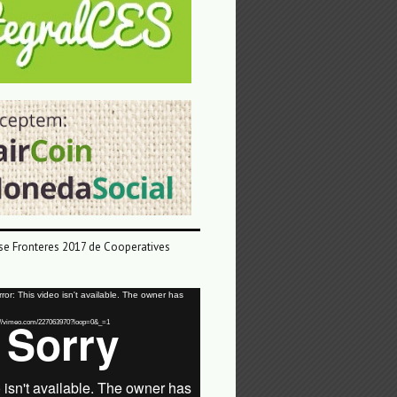
e Fronteres 2017 de Cooperatives
or: This video isn't available. The owner has
tps://vimeo.com/227063970?loop=0&_=1