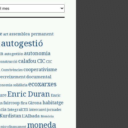
e
assemblea permanent
art
autogestió
l
autonomia
ón
autogestión
calafou
CIC
CIC
construcció
l
cooperativisme
Convivències
documental
Decreixement
ecoxarxes
onomia solidària
Enric Duran
iure
Enric
habitatge
faircoop
Girona
in
fira
cia
IntegralCES
intercanvi
jornades
Kurdistan
L'Albada
Memòria
moneda
microfinançament