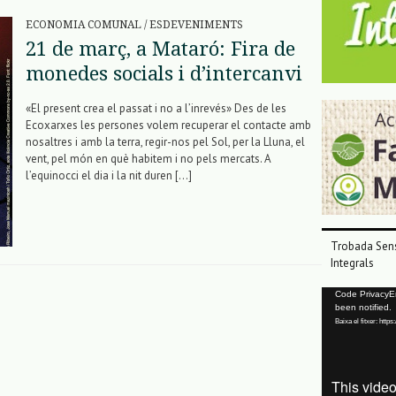
ECONOMIA COMUNAL
/
ESDEVENIMENTS
21 de març, a Mataró: Fira de
monedes socials i d’intercanvi
«El present crea el passat i no a l’inrevés» Des de les
Ecoxarxes les persones volem recuperar el contacte amb
nosaltres i amb la terra, regir-nos pel Sol, per la Lluna, el
vent, pel món en què habitem i no pels mercats. A
l’equinocci el dia i la nit duren […]
Trobada Sens
Integrals
Reproductor
Code PrivacyErr
been notified.
de
Baixa el fitxer: ht
vídeo