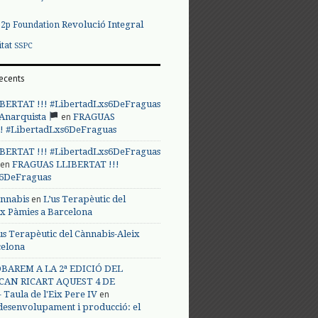
Revolució Integral
p2p Foundation
itat
SSPC
ecents
BERTAT !!! #LibertadLxs6DeFraguas
en
 Anarquista
FRAGUAS
! #LibertadLxs6DeFraguas
BERTAT !!! #LibertadLxs6DeFraguas
en
FRAGUAS LLIBERTAT !!!
s6DeFraguas
en
annabis
L’us Terapèutic del
ix Pàmies a Barcelona
us Terapèutic del Cànnabis-Aleix
celona
BAREM A LA 2ª EDICIÓ DEL
CAN RICART AQUEST 4 DE
en
Taula de l'Eix Pere IV
 desenvolupament i producció: el