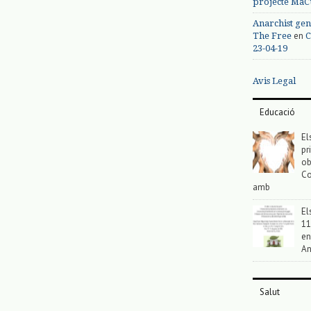
projecte MaC
Anarchist gen
en
The Free
C
23-04-19
Avis Legal
Educació
El
pr
ob
Co
amb
El
11
en
An
Salut