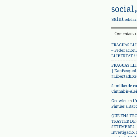
social
salut
solidar
Comentaris r
FRAGUAS LLI
– Federación
LLIBERTAT !!
FRAGUAS LLI
| KanPasqual
#LibertadLx
Semillas de c
Cànnabis-Ale
en
Growlet
L’
Pàmies a Bar
QUÈ ENS TRO
TRASTER DE 
SETEMBRE? – 
Investigació,