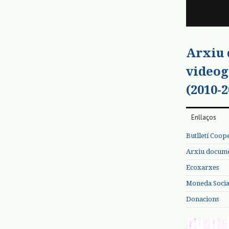
Arxiu
videog
(2010-2
Enllaços
Butlletí Coop
Arxiu documen
Ecoxarxes
Moneda Social
Donacions