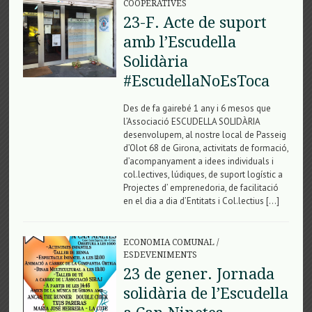
COOPERATIVES
23-F. Acte de suport
amb l’Escudella
Solidària
#EscudellaNoEsToca
Des de fa gairebé 1 any i 6 mesos que
l’Associació ESCUDELLA SOLIDÀRIA
desenvolupem, al nostre local de Passeig
d’Olot 68 de Girona, activitats de formació,
d’acompanyament a idees individuals i
col.lectives, lúdiques, de suport logístic a
Projectes d’ emprenedoria, de facilitació
en el dia a dia d’Entitats i Col.lectius […]
ECONOMIA COMUNAL
/
ESDEVENIMENTS
23 de gener. Jornada
solidària de l’Escudella