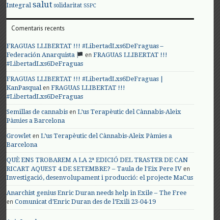
salut
Integral
solidaritat
SSPC
Comentaris recents
FRAGUAS LLIBERTAT !!! #LibertadLxs6DeFraguas –
en
Federación Anarquista
FRAGUAS LLIBERTAT !!!
#LibertadLxs6DeFraguas
FRAGUAS LLIBERTAT !!! #LibertadLxs6DeFraguas |
en
KanPasqual
FRAGUAS LLIBERTAT !!!
#LibertadLxs6DeFraguas
en
Semillas de cannabis
L’us Terapèutic del Cànnabis-Aleix
Pàmies a Barcelona
en
Growlet
L’us Terapèutic del Cànnabis-Aleix Pàmies a
Barcelona
QUÈ ENS TROBAREM A LA 2ª EDICIÓ DEL TRASTER DE CAN
en
RICART AQUEST 4 DE SETEMBRE? – Taula de l'Eix Pere IV
Investigació, desenvolupament i producció: el projecte MaCus
Anarchist genius Enric Duran needs help in Exile – The Free
en
Comunicat d’Enric Duran des de l’Exili 23-04-19