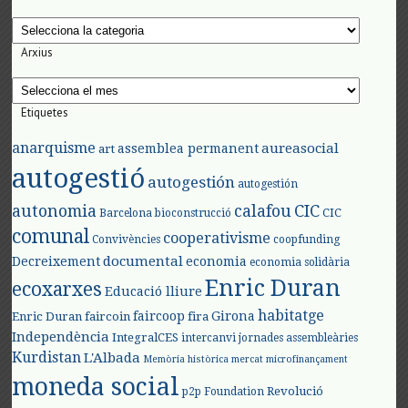
Categories
Arxius
Arxius
Etiquetes
anarquisme
aureasocial
assemblea permanent
art
autogestió
autogestión
autogestión
autonomia
calafou
CIC
CIC
Barcelona
bioconstrucció
comunal
cooperativisme
Convivències
coopfunding
documental
Decreixement
economia
economia solidària
Enric Duran
ecoxarxes
Educació lliure
habitatge
faircoop
Girona
Enric Duran
faircoin
fira
Independència
IntegralCES
intercanvi
jornades assembleàries
Kurdistan
L'Albada
Memòria històrica
mercat
microfinançament
moneda social
Revolució
p2p Foundation