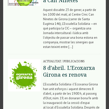
a Can Ninetes
Aquest dissabte 23 de gener, a partir de
les 10:00 del matí, al Centre Cívic Can
Ninetes de Girona (carrer de Santa
Eugènia 146), L’Escudella Solidària —en
què participa la CIC— organitza una
Jornada intercultural i lúdica amb
l’objectiu de passar una bona estona en
companyia, mostrar les sinergies que
estan teixint entre […]
ACTUALITAT
/
PUBLICACIONS
8 d’abril. L’Ecoxarxa
Girona es renova
L’Escudella Solidària i l’Ecoxarxa Girona
han unit esforços i aquest dimecres 8
d’abril, a partir de les 19:00 h, al passeig
d’Olot, núm. 19, en donaran bona fe amb
la inauguració de la cessió d’espai
al local d’Escudella Solidària. Desprès de