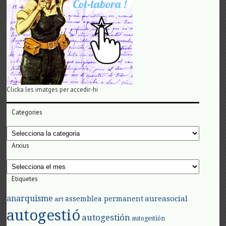
Clicka les imatges per accedir-hi
Categories
Categories
Arxius
Arxius
Etiquetes
anarquisme
aureasocial
assemblea permanent
art
autogestió
autogestión
autogestión