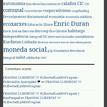
autonomia
calafou
CIC
CIC
Barcelona
bioconstrucció
comunal
cooperativisme
Convivències
coopfunding
documental
Decreixement
economia
economia solidària
Enric Duran
ecoxarxes
Educació lliure
habitatge
faircoop
Girona
Enric Duran
faircoin
fira
Independència
IntegralCES
intercanvi
jornades assembleàries
Kurdistan
L'Albada
Memòria històrica
mercat
microfinançament
moneda social
Revolució
p2p Foundation
salut
Integral
solidaritat
SSPC
Comentaris recents
FRAGUAS LLIBERTAT !!! #LibertadLxs6DeFraguas –
en
Federación Anarquista
FRAGUAS LLIBERTAT !!!
#LibertadLxs6DeFraguas
FRAGUAS LLIBERTAT !!! #LibertadLxs6DeFraguas |
en
KanPasqual
FRAGUAS LLIBERTAT !!!
#LibertadLxs6DeFraguas