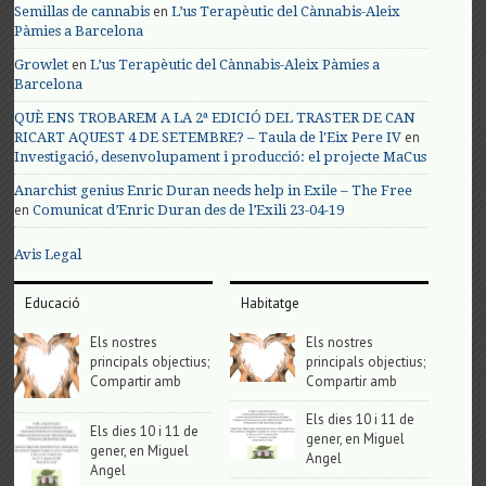
en
Semillas de cannabis
L’us Terapèutic del Cànnabis-Aleix
Pàmies a Barcelona
en
Growlet
L’us Terapèutic del Cànnabis-Aleix Pàmies a
Barcelona
QUÈ ENS TROBAREM A LA 2ª EDICIÓ DEL TRASTER DE CAN
en
RICART AQUEST 4 DE SETEMBRE? – Taula de l'Eix Pere IV
Investigació, desenvolupament i producció: el projecte MaCus
Anarchist genius Enric Duran needs help in Exile – The Free
en
Comunicat d’Enric Duran des de l’Exili 23-04-19
Avis Legal
Educació
Habitatge
Els nostres
Els nostres
principals objectius;
principals objectius;
Compartir amb
Compartir amb
Els dies 10 i 11 de
Els dies 10 i 11 de
gener, en Miguel
gener, en Miguel
Angel
Angel