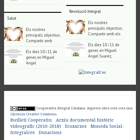
Revolució Integral
Salut
Els nostres
principals objectius;
Els nostres
Compartir amb els
principals objectius;
Compartir amb
Els dies 10 i 11 de
gener, en Miguel
Els dies 10 i 11 de
Angel Suarez,
gener, en Miguel
Angel
Cooperativa Integral Catalana. Aquesta obra està sota una
Llicència Creative Commons
.
Butlletí Cooperatiu
Arxiu documental històric
videogràfic (2010-2018)
Ecoxarxes
Moneda Social-
Integralces
Donacions