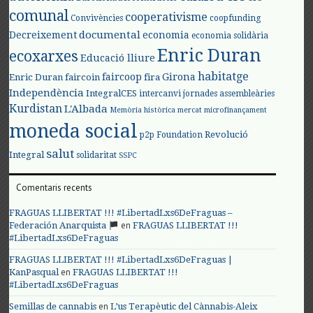
comunal
cooperativisme
Convivències
coopfunding
documental
Decreixement
economia
economia solidària
Enric Duran
ecoxarxes
Educació lliure
habitatge
faircoop
Girona
Enric Duran
faircoin
fira
Independència
IntegralCES
intercanvi
jornades assembleàries
Kurdistan
L'Albada
Memòria històrica
mercat
microfinançament
moneda social
Revolució
p2p Foundation
salut
Integral
solidaritat
SSPC
Comentaris recents
FRAGUAS LLIBERTAT !!! #LibertadLxs6DeFraguas –
en
Federación Anarquista
FRAGUAS LLIBERTAT !!!
#LibertadLxs6DeFraguas
FRAGUAS LLIBERTAT !!! #LibertadLxs6DeFraguas |
en
KanPasqual
FRAGUAS LLIBERTAT !!!
#LibertadLxs6DeFraguas
en
Semillas de cannabis
L’us Terapèutic del Cànnabis-Aleix