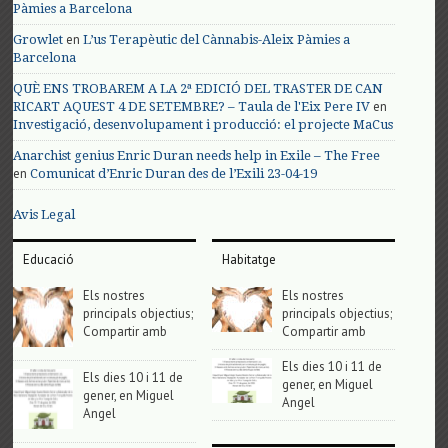
Pàmies a Barcelona
en
Growlet
L’us Terapèutic del Cànnabis-Aleix Pàmies a
Barcelona
QUÈ ENS TROBAREM A LA 2ª EDICIÓ DEL TRASTER DE CAN
en
RICART AQUEST 4 DE SETEMBRE? – Taula de l'Eix Pere IV
Investigació, desenvolupament i producció: el projecte MaCus
Anarchist genius Enric Duran needs help in Exile – The Free
en
Comunicat d’Enric Duran des de l’Exili 23-04-19
Avis Legal
Educació
Habitatge
Els nostres
Els nostres
principals objectius;
principals objectius;
Compartir amb
Compartir amb
Els dies 10 i 11 de
Els dies 10 i 11 de
gener, en Miguel
gener, en Miguel
Angel
Angel