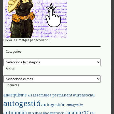
Clicka les imatges per accedir-hi
Categories
Categories
Arxius
Arxius
Etiquetes
anarquisme
aureasocial
assemblea permanent
art
autogestió
autogestión
autogestión
autonomia
calafou
CIC
CIC
Barcelona
bioconstrucció