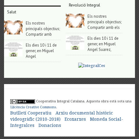
Revolució Integral
Salut
Els nostres
principals objectius;
Els nostres
Compartir amb els
principals objectius;
Compartir amb
Els dies 10 i 11 de
gener, en Miguel
Els dies 10 i 11 de
Angel Suarez,
gener, en Miguel
Angel
Cooperativa Integral Catalana. Aquesta obra està sota una
Llicència Creative Commons
.
Butlletí Cooperatiu
Arxiu documental històric
videogràfic (2010-2018)
Ecoxarxes
Moneda Social-
Integralces
Donacions