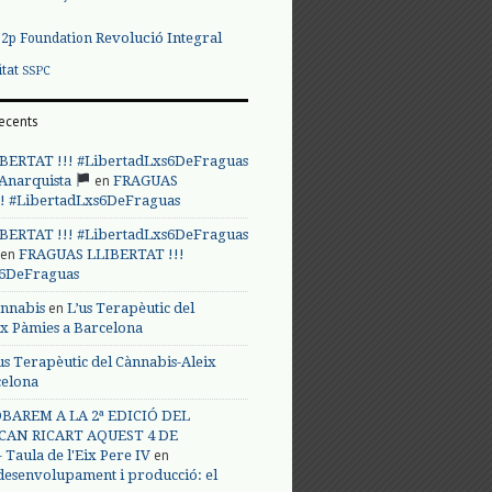
Revolució Integral
p2p Foundation
itat
SSPC
ecents
BERTAT !!! #LibertadLxs6DeFraguas
en
 Anarquista
FRAGUAS
! #LibertadLxs6DeFraguas
BERTAT !!! #LibertadLxs6DeFraguas
en
FRAGUAS LLIBERTAT !!!
s6DeFraguas
en
annabis
L’us Terapèutic del
ix Pàmies a Barcelona
us Terapèutic del Cànnabis-Aleix
celona
BAREM A LA 2ª EDICIÓ DEL
CAN RICART AQUEST 4 DE
en
Taula de l'Eix Pere IV
 desenvolupament i producció: el