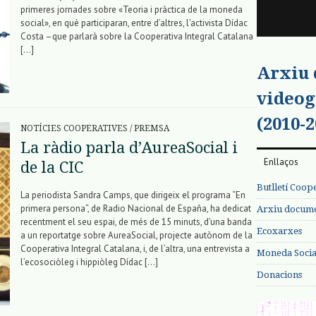
primeres jornades sobre «Teoria i pràctica de la moneda
social», en què participaran, entre d’altres, l’activista Dídac
Costa –que parlarà sobre la Cooperativa Integral Catalana
[…]
Arxiu
videog
(2010-2
NOTÍCIES COOPERATIVES
/
PREMSA
La ràdio parla d’AureaSocial i
Enllaços
de la CIC
Butlletí Coop
La periodista Sandra Camps, que dirigeix el programa “En
primera persona“, de Radio Nacional de España, ha dedicat
Arxiu documen
recentment el seu espai, de més de 15 minuts, d’una banda
Ecoxarxes
a un reportatge sobre AureaSocial, projecte autònom de la
Cooperativa Integral Catalana, i, de l’altra, una entrevista a
Moneda Social
l’ecosociòleg i hippiòleg Dídac […]
Donacions