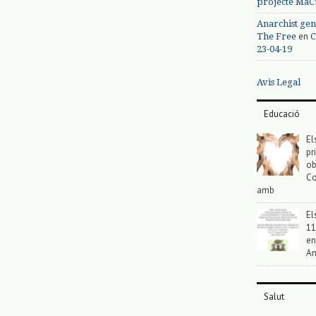
projecte MaC
Anarchist gen
en
The Free
C
23-04-19
Avis Legal
Educació
El
pr
ob
Co
amb
El
11
en
An
Salut