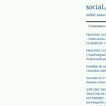
social
salut
solidar
Comentaris r
FRAGUAS LLI
– Federación
LLIBERTAT !!
FRAGUAS LLI
| KanPasqual
#LibertadLx
Semillas de c
Cànnabis-Ale
en
Growlet
L’
Pàmies a Bar
QUÈ ENS TRO
TRASTER DE 
SETEMBRE? – 
Investigació,