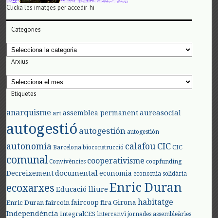
Clicka les imatges per accedir-hi
Categories
Categories
Arxius
Arxius
Etiquetes
anarquisme
aureasocial
assemblea permanent
art
autogestió
autogestión
autogestión
autonomia
calafou
CIC
CIC
Barcelona
bioconstrucció
comunal
cooperativisme
Convivències
coopfunding
documental
Decreixement
economia
economia solidària
Enric Duran
ecoxarxes
Educació lliure
habitatge
faircoop
Girona
Enric Duran
faircoin
fira
Independència
IntegralCES
intercanvi
jornades assembleàries