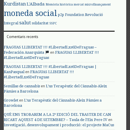
Kurdistan
L'Albada
Memòria històrica
mercat
microfinançament
moneda social
Revolució
p2p Foundation
salut
Integral
solidaritat
SSPC
Comentaris recents
FRAGUAS LLIBERTAT !!! #LibertadLxs6DeFraguas –
en
Federación Anarquista
FRAGUAS LLIBERTAT !!!
#LibertadLxs6DeFraguas
FRAGUAS LLIBERTAT !!! #LibertadLxs6DeFraguas |
en
KanPasqual
FRAGUAS LLIBERTAT !!!
#LibertadLxs6DeFraguas
en
Semillas de cannabis
L’us Terapèutic del Cànnabis-Aleix
Pàmies a Barcelona
en
Growlet
L’us Terapèutic del Cànnabis-Aleix Pàmies a
Barcelona
QUÈ ENS TROBAREM A LA 2ª EDICIÓ DEL TRASTER DE CAN
en
RICART AQUEST 4 DE SETEMBRE? – Taula de l'Eix Pere IV
Investigació, desenvolupament i producció: el projecte MaCus