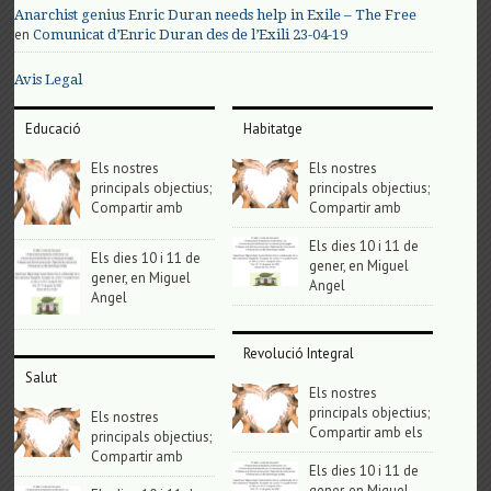
Anarchist genius Enric Duran needs help in Exile – The Free
en
Comunicat d’Enric Duran des de l’Exili 23-04-19
Avis Legal
Educació
Habitatge
Els nostres
Els nostres
principals objectius;
principals objectius;
Compartir amb
Compartir amb
Els dies 10 i 11 de
Els dies 10 i 11 de
gener, en Miguel
gener, en Miguel
Angel
Angel
Revolució Integral
Salut
Els nostres
principals objectius;
Els nostres
Compartir amb els
principals objectius;
Compartir amb
Els dies 10 i 11 de
gener, en Miguel