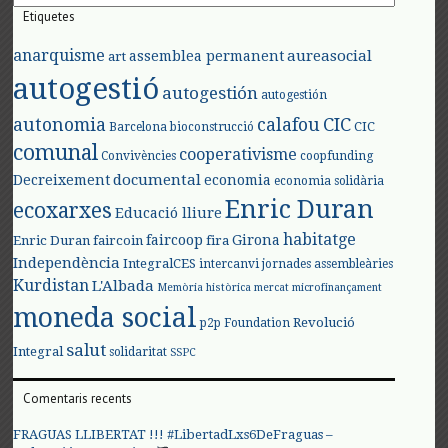
Etiquetes
anarquisme
aureasocial
assemblea permanent
art
autogestió
autogestión
autogestión
autonomia
calafou
CIC
CIC
Barcelona
bioconstrucció
comunal
cooperativisme
Convivències
coopfunding
documental
Decreixement
economia
economia solidària
Enric Duran
ecoxarxes
Educació lliure
habitatge
faircoop
Girona
Enric Duran
faircoin
fira
Independència
IntegralCES
intercanvi
jornades assembleàries
Kurdistan
L'Albada
Memòria històrica
mercat
microfinançament
moneda social
Revolució
p2p Foundation
salut
Integral
solidaritat
SSPC
Comentaris recents
FRAGUAS LLIBERTAT !!! #LibertadLxs6DeFraguas –