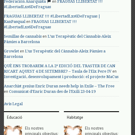
en
Federación Anarquista
FRAGUAS LLIBERTAT !!!
#LibertadLxs6DeFraguas
FRAGUAS LLIBERTAT !!! #LibertadLxs6DeFraguas |
en
KanPasqual
FRAGUAS LLIBERTAT !!!
#LibertadLxs6DeFraguas
en
Semillas de cannabis
L’us Terapèutic del Cànnabis-Aleix
Pàmies a Barcelona
en
Growlet
L’us Terapèutic del Cànnabis-Aleix Pàmies a
Barcelona
QUÈ ENS TROBAREM A LA 2ª EDICIÓ DEL TRASTER DE CAN
en
RICART AQUEST 4 DE SETEMBRE? – Taula de l'Eix Pere IV
Investigació, desenvolupament i producció: el projecte MaCus
Anarchist genius Enric Duran needs help in Exile – The Free
en
Comunicat d’Enric Duran des de l’Exili 23-04-19
Avis Legal
Educació
Habitatge
Els nostres
Els nostres
principals objectius;
principals objectius;