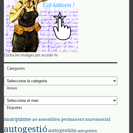
Clicka les imatges per accedir-hi
Categories
Categories
Arxius
Arxius
Etiquetes
anarquisme
aureasocial
assemblea permanent
art
autogestió
autogestión
autogestión