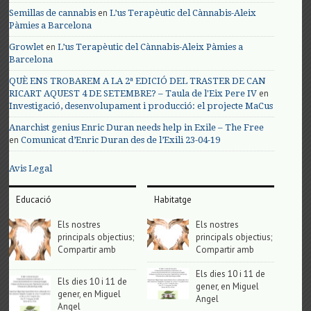
en
Semillas de cannabis
L’us Terapèutic del Cànnabis-Aleix
Pàmies a Barcelona
en
Growlet
L’us Terapèutic del Cànnabis-Aleix Pàmies a
Barcelona
QUÈ ENS TROBAREM A LA 2ª EDICIÓ DEL TRASTER DE CAN
en
RICART AQUEST 4 DE SETEMBRE? – Taula de l'Eix Pere IV
Investigació, desenvolupament i producció: el projecte MaCus
Anarchist genius Enric Duran needs help in Exile – The Free
en
Comunicat d’Enric Duran des de l’Exili 23-04-19
Avis Legal
Educació
Habitatge
Els nostres
Els nostres
principals objectius;
principals objectius;
Compartir amb
Compartir amb
Els dies 10 i 11 de
Els dies 10 i 11 de
gener, en Miguel
gener, en Miguel
Angel
Angel