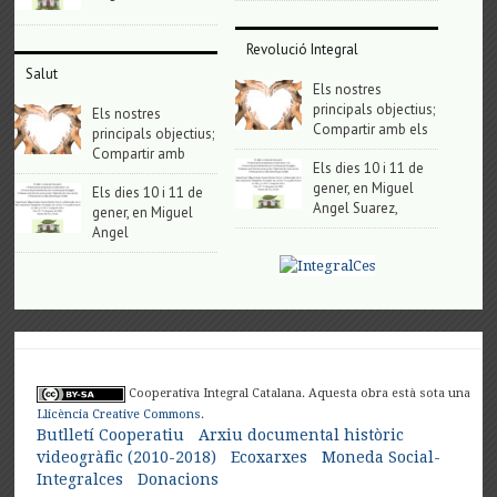
Revolució Integral
Salut
Els nostres
principals objectius;
Els nostres
Compartir amb els
principals objectius;
Compartir amb
Els dies 10 i 11 de
gener, en Miguel
Els dies 10 i 11 de
Angel Suarez,
gener, en Miguel
Angel
Cooperativa Integral Catalana. Aquesta obra està sota una
Llicència Creative Commons
.
Butlletí Cooperatiu
Arxiu documental històric
videogràfic (2010-2018)
Ecoxarxes
Moneda Social-
Integralces
Donacions