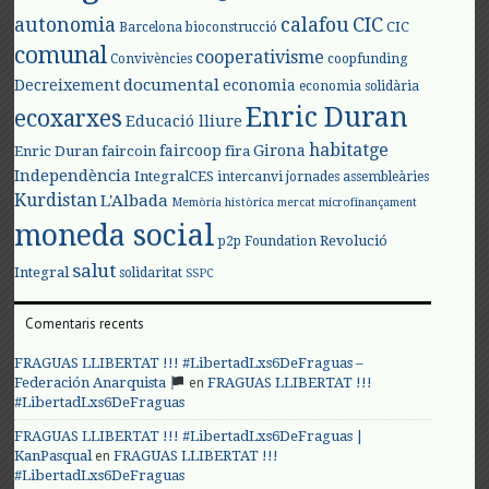
autonomia
calafou
CIC
CIC
Barcelona
bioconstrucció
comunal
cooperativisme
Convivències
coopfunding
documental
Decreixement
economia
economia solidària
Enric Duran
ecoxarxes
Educació lliure
habitatge
faircoop
Girona
Enric Duran
faircoin
fira
Independència
IntegralCES
intercanvi
jornades assembleàries
Kurdistan
L'Albada
Memòria històrica
mercat
microfinançament
moneda social
Revolució
p2p Foundation
salut
Integral
solidaritat
SSPC
Comentaris recents
FRAGUAS LLIBERTAT !!! #LibertadLxs6DeFraguas –
en
Federación Anarquista
FRAGUAS LLIBERTAT !!!
#LibertadLxs6DeFraguas
FRAGUAS LLIBERTAT !!! #LibertadLxs6DeFraguas |
en
KanPasqual
FRAGUAS LLIBERTAT !!!
#LibertadLxs6DeFraguas