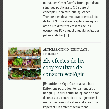
traduït per Xavier Borràs, forma part d’una
sèrie que publicarà la CIC sobre el
concepte P2P (entre iguals). Stacco
Troncoso és desenvolupador estratègic
de la P2P Foundation i explora en aquest
article les diferents vessants de les
economies P2P, d’igual a igual, facilitades
pel món de les […]
ARTICLES/OPINIÓ
/
DESTACATS
/
ECOLOGIA
Els efectes de les
cooperatives de
consum ecològic
[Un article de Yago Calbet al seu bloc
Reflexions pausades. Pensament crític i
tranquil.] La crisi actual ha ajudat a posar
de relleu les contradiccions, injustícies i
riscos que comporta el model econòmic
imperant. Un àmbit especialment