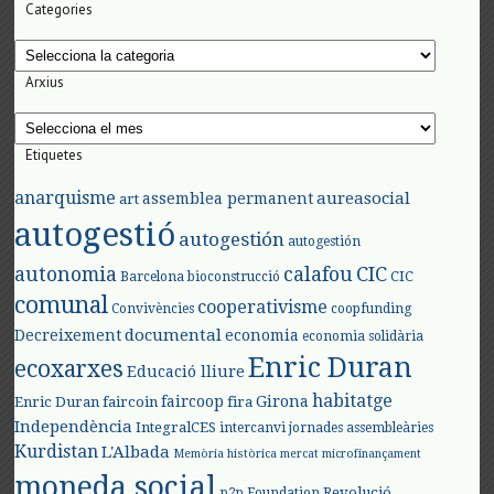
Categories
Categories
Arxius
Arxius
Etiquetes
anarquisme
aureasocial
assemblea permanent
art
autogestió
autogestión
autogestión
autonomia
calafou
CIC
CIC
Barcelona
bioconstrucció
comunal
cooperativisme
Convivències
coopfunding
documental
Decreixement
economia
economia solidària
Enric Duran
ecoxarxes
Educació lliure
habitatge
faircoop
Girona
Enric Duran
faircoin
fira
Independència
IntegralCES
intercanvi
jornades assembleàries
Kurdistan
L'Albada
Memòria històrica
mercat
microfinançament
moneda social
Revolució
p2p Foundation