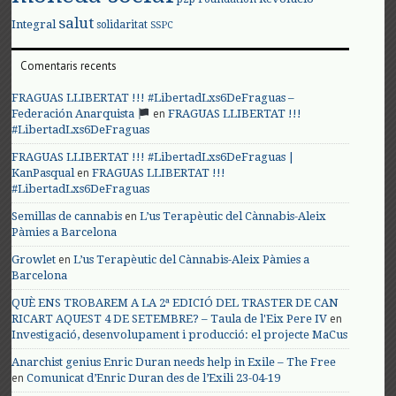
salut
Integral
solidaritat
SSPC
Comentaris recents
FRAGUAS LLIBERTAT !!! #LibertadLxs6DeFraguas –
en
Federación Anarquista
FRAGUAS LLIBERTAT !!!
#LibertadLxs6DeFraguas
FRAGUAS LLIBERTAT !!! #LibertadLxs6DeFraguas |
en
KanPasqual
FRAGUAS LLIBERTAT !!!
#LibertadLxs6DeFraguas
en
Semillas de cannabis
L’us Terapèutic del Cànnabis-Aleix
Pàmies a Barcelona
en
Growlet
L’us Terapèutic del Cànnabis-Aleix Pàmies a
Barcelona
QUÈ ENS TROBAREM A LA 2ª EDICIÓ DEL TRASTER DE CAN
en
RICART AQUEST 4 DE SETEMBRE? – Taula de l'Eix Pere IV
Investigació, desenvolupament i producció: el projecte MaCus
Anarchist genius Enric Duran needs help in Exile – The Free
en
Comunicat d’Enric Duran des de l’Exili 23-04-19