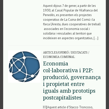
Aquest dijous 7 de gener, a partir de les
19:30, al Casal Popular de Vilafranca del
Penedès, es presenten els projectes
cooperatius de La Cuina del Comú i la
fleca L’Aresta, dues cooperatives de treball
associades en l’economia social i
solidària i vinculades al territori que
incideixen en aspectes organitzatius, […]
ARTICLES/OPINIÓ
/
DESTACATS
/
ECONOMIA COMUNAL
Economia
col·laborativa i P2P:
producció, governança
i propietat entre
iguals amb prototips
postcapitalistes
[Aquest article d’Stacco Troncoso,