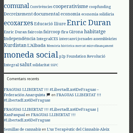
comunal
cooperativisme
Convivències
coopfunding
documental
Decreixement
economia
economia solidària
Enric Duran
ecoxarxes
Educació lliure
habitatge
faircoop
Girona
Enric Duran
faircoin
fira
Independència
IntegralCES
intercanvi
jornades assembleàries
Kurdistan
L'Albada
Memòria històrica
mercat
microfinançament
moneda social
Revolució
p2p Foundation
salut
Integral
solidaritat
SSPC
Comentaris recents
FRAGUAS LLIBERTAT !!! #LibertadLxs6DeFraguas –
en
Federación Anarquista
FRAGUAS LLIBERTAT !!!
#LibertadLxs6DeFraguas
FRAGUAS LLIBERTAT !!! #LibertadLxs6DeFraguas |
en
KanPasqual
FRAGUAS LLIBERTAT !!!
#LibertadLxs6DeFraguas
en
Semillas de cannabis
L’us Terapèutic del Cànnabis-Aleix