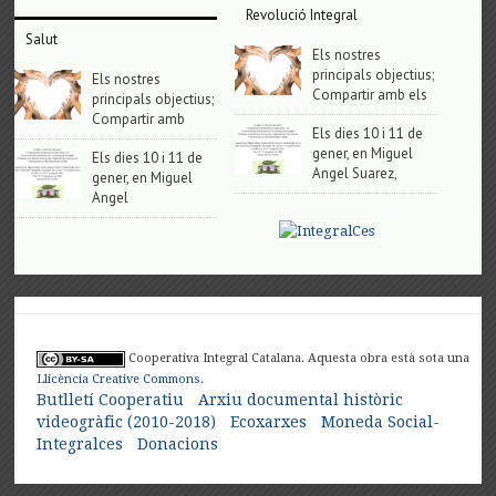
Revolució Integral
Salut
Els nostres
principals objectius;
Els nostres
Compartir amb els
principals objectius;
Compartir amb
Els dies 10 i 11 de
gener, en Miguel
Els dies 10 i 11 de
Angel Suarez,
gener, en Miguel
Angel
Cooperativa Integral Catalana. Aquesta obra està sota una
Llicència Creative Commons
.
Butlletí Cooperatiu
Arxiu documental històric
videogràfic (2010-2018)
Ecoxarxes
Moneda Social-
Integralces
Donacions