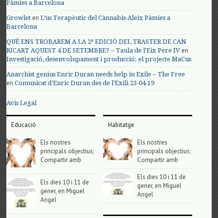
Pàmies a Barcelona
en
Growlet
L’us Terapèutic del Cànnabis-Aleix Pàmies a
Barcelona
QUÈ ENS TROBAREM A LA 2ª EDICIÓ DEL TRASTER DE CAN
en
RICART AQUEST 4 DE SETEMBRE? – Taula de l'Eix Pere IV
Investigació, desenvolupament i producció: el projecte MaCus
Anarchist genius Enric Duran needs help in Exile – The Free
en
Comunicat d’Enric Duran des de l’Exili 23-04-19
Avis Legal
Educació
Habitatge
Els nostres
Els nostres
principals objectius;
principals objectius;
Compartir amb
Compartir amb
Els dies 10 i 11 de
Els dies 10 i 11 de
gener, en Miguel
gener, en Miguel
Angel
Angel