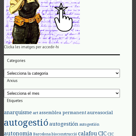
Clicka les imatges per accedir-hi
Categories
Categories
Arxius
Arxius
Etiquetes
anarquisme
aureasocial
assemblea permanent
art
autogestió
autogestión
autogestión
autonomia
calafou
CIC
CIC
Barcelona
bioconstrucció