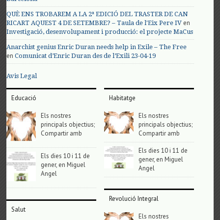
QUÈ ENS TROBAREM A LA 2ª EDICIÓ DEL TRASTER DE CAN
en
RICART AQUEST 4 DE SETEMBRE? – Taula de l'Eix Pere IV
Investigació, desenvolupament i producció: el projecte MaCus
Anarchist genius Enric Duran needs help in Exile – The Free
en
Comunicat d’Enric Duran des de l’Exili 23-04-19
Avis Legal
Educació
Habitatge
Els nostres
Els nostres
principals objectius;
principals objectius;
Compartir amb
Compartir amb
Els dies 10 i 11 de
Els dies 10 i 11 de
gener, en Miguel
gener, en Miguel
Angel
Angel
Revolució Integral
Salut
Els nostres