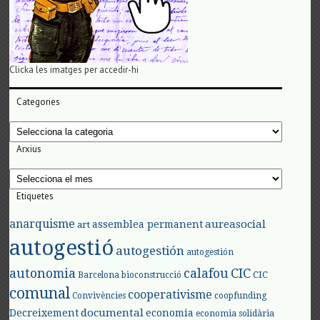
Clicka les imatges per accedir-hi
Categories
Categories
Arxius
Arxius
Etiquetes
anarquisme
aureasocial
assemblea permanent
art
autogestió
autogestión
autogestión
autonomia
calafou
CIC
CIC
Barcelona
bioconstrucció
comunal
cooperativisme
Convivències
coopfunding
documental
Decreixement
economia
economia solidària