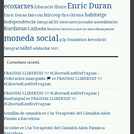
Enric Duran
ecoxarxes
Educació lliure
habitatge
faircoop
Girona
Enric Duran
faircoin
fira
Independència
IntegralCES
intercanvi
jornades assembleàries
Kurdistan
L'Albada
Memòria històrica
mercat
microfinançament
moneda social
Revolució
p2p Foundation
salut
Integral
solidaritat
SSPC
Comentaris recents
FRAGUAS LLIBERTAT !!! #LibertadLxs6DeFraguas –
en
Federación Anarquista
FRAGUAS LLIBERTAT !!!
#LibertadLxs6DeFraguas
FRAGUAS LLIBERTAT !!! #LibertadLxs6DeFraguas |
en
KanPasqual
FRAGUAS LLIBERTAT !!!
#LibertadLxs6DeFraguas
en
Semillas de cannabis
L’us Terapèutic del Cànnabis-Aleix
Pàmies a Barcelona
en
Growlet
L’us Terapèutic del Cànnabis-Aleix Pàmies a
Barcelona