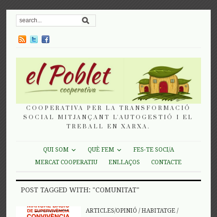
COOPERATIVA PER LA TRANSFORMACIÓ
SOCIAL MITJANÇANT L'AUTOGESTIÓ I EL
TREBALL EN XARXA.
QUI SOM
QUÈ FEM
FES-TE SOCI/A
MERCAT COOPERATIU
ENLLAÇOS
CONTACTE
POST TAGGED WITH: "COMUNITAT"
ARTICLES/OPINIÓ
/
HABITATGE
/