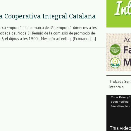
la Cooperativa Integral Catalana
arxa Empordà a la comarca de l’Alt Empordà, dimecres a les
robada del Node 5 i Reunió de la comissió de promoció de
6, el dijous a les 19:00h. Més info a: l’enllaç. (Ecoxarxa […]
Trobada Sens
Integrals
Reproductor
Code PrivacyErr
been notified.
de
Baixa el fitxer: ht
vídeo