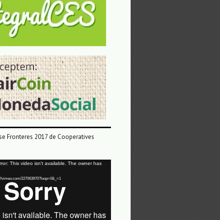
e Fronteres 2017 de Cooperatives
or: This video isn't available. The owner has
tps://vimeo.com/227063970?loop=0&_=1