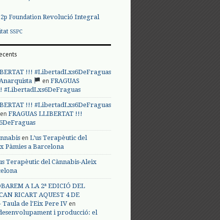
Revolució Integral
p2p Foundation
itat
SSPC
ecents
BERTAT !!! #LibertadLxs6DeFraguas
en
 Anarquista
FRAGUAS
! #LibertadLxs6DeFraguas
BERTAT !!! #LibertadLxs6DeFraguas
en
FRAGUAS LLIBERTAT !!!
s6DeFraguas
en
annabis
L’us Terapèutic del
ix Pàmies a Barcelona
us Terapèutic del Cànnabis-Aleix
celona
BAREM A LA 2ª EDICIÓ DEL
CAN RICART AQUEST 4 DE
en
Taula de l'Eix Pere IV
 desenvolupament i producció: el