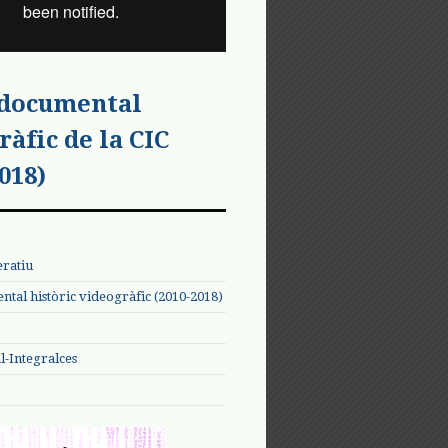
 documental
ràfic de la CIC
018)
eratiu
tal històric videogràfic (2010-2018)
-Integralces