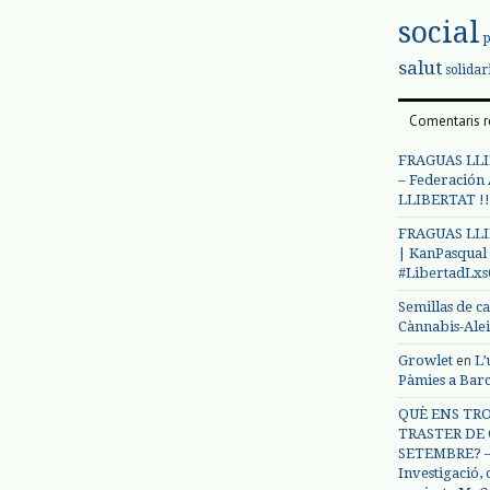
social
salut
solidar
Comentaris r
FRAGUAS LLI
– Federación
LLIBERTAT !!
FRAGUAS LLI
| KanPasqual
#LibertadLx
Semillas de c
Cànnabis-Ale
en
Growlet
L’
Pàmies a Bar
QUÈ ENS TRO
TRASTER DE 
SETEMBRE? – 
Investigació,