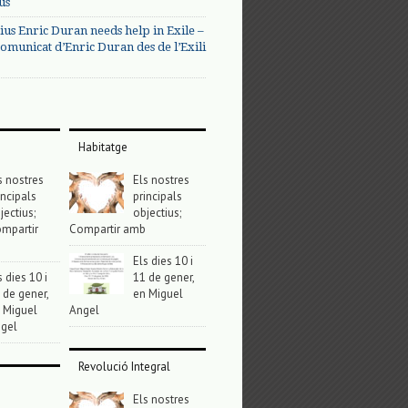
us
ius Enric Duran needs help in Exile –
omunicat d’Enric Duran des de l’Exili
Habitatge
s nostres
Els nostres
incipals
principals
jectius;
objectius;
mpartir
Compartir amb
Els dies 10 i
s dies 10 i
11 de gener,
 de gener,
en Miguel
 Miguel
Angel
gel
Revolució Integral
Els nostres