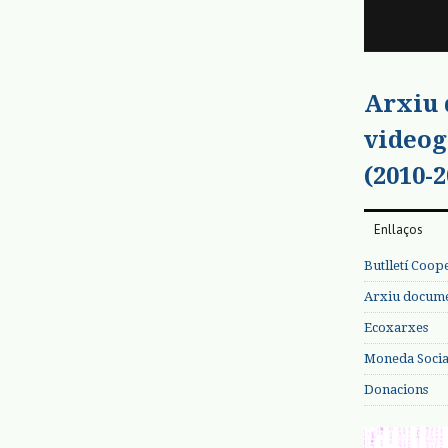
Arxiu
videog
(2010-2
Enllaços
Butlletí Coop
Arxiu documen
Ecoxarxes
Moneda Social
Donacions