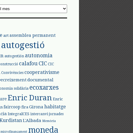
e
assemblea permanent
art
autogestió
l
autonomia
ón
autogestión
calafou
CIC
CIC
construcció
l
cooperativisme
Convivències
documental
Decreixement
ecoxarxes
onomia solidària
Enric Duran
iure
Enric
habitatge
faircoop
Girona
in
fira
cia
IntegralCES
intercanvi
jornades
Kurdistan
L'Albada
Memòria
moneda
microfinançament