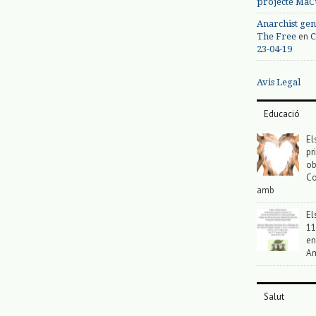
projecte MaC
Anarchist gen
en
The Free
C
23-04-19
Avis Legal
Educació
El
pr
ob
Co
amb
El
11
en
An
Salut