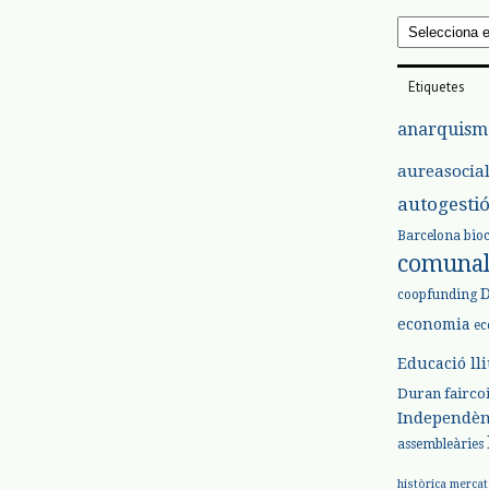
Arxius
Etiquetes
anarquism
aureasocia
autogesti
Barcelona
bio
comuna
coopfunding
economia
ec
Educació ll
Duran
fairco
Independèn
assembleàries
històrica
mercat