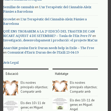
en
Semillas de cannabis
L’us Terapèutic del Cànnabis-Aleix
Pàmies a Barcelona
en
Growlet
L’us Terapèutic del Cànnabis-Aleix Pàmies a
Barcelona
QUÈ ENS TROBAREM A LA 2ª EDICIÓ DEL TRASTER DE CAN
en
RICART AQUEST 4 DE SETEMBRE? – Taula de l'Eix Pere IV
Investigació, desenvolupament i producció: el projecte MaCus
Anarchist genius Enric Duran needs help in Exile – The Free
en
Comunicat d’Enric Duran des de l’Exili 23-04-19
Avis Legal
Educació
Habitatge
Els nostres
Els nostres
principals objectius;
principals objectius;
Compartir amb
Compartir amb
Els dies 10 i 11 de
Els dies 10 i 11 de
gener, en Miguel
gener, en Miguel
Angel