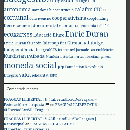
autogestión
autogestión
autonomia
calafou
CIC
CIC
Barcelona
bioconstrucció
comunal
cooperativisme
Convivències
coopfunding
documental
Decreixement
economia
economia solidària
Enric Duran
ecoxarxes
Educació lliure
habitatge
faircoop
Girona
Enric Duran
faircoin
fira
Independència
IntegralCES
intercanvi
jornades assembleàries
Kurdistan
L'Albada
Memòria històrica
mercat
microfinançament
moneda social
Revolució
p2p Foundation
salut
Integral
solidaritat
SSPC
Comentaris recents
FRAGUAS LLIBERTAT !!! #LibertadLxs6DeFraguas –
en
Federación Anarquista
FRAGUAS LLIBERTAT !!!
#LibertadLxs6DeFraguas
FRAGUAS LLIBERTAT !!! #LibertadLxs6DeFraguas |
en
KanPasqual
FRAGUAS LLIBERTAT !!!
#LibertadLxs6DeFraguas