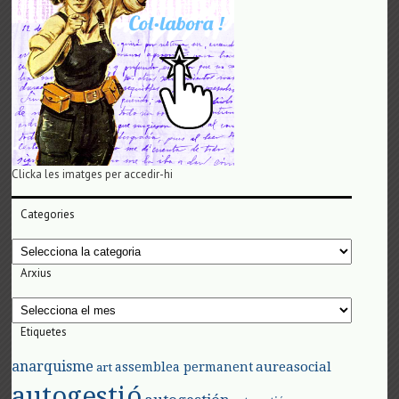
Clicka les imatges per accedir-hi
Categories
Categories
Arxius
Arxius
Etiquetes
anarquisme
aureasocial
assemblea permanent
art
autogestió