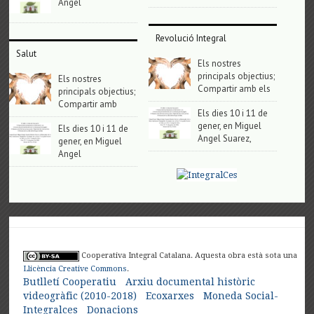
Angel
Revolució Integral
Salut
Els nostres
principals objectius;
Els nostres
Compartir amb els
principals objectius;
Compartir amb
Els dies 10 i 11 de
gener, en Miguel
Els dies 10 i 11 de
Angel Suarez,
gener, en Miguel
Angel
Cooperativa Integral Catalana. Aquesta obra està sota una
Llicència Creative Commons
.
Butlletí Cooperatiu
Arxiu documental històric
videogràfic (2010-2018)
Ecoxarxes
Moneda Social-
Integralces
Donacions