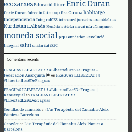
Enric Duran
ecoxarxes
Educació lliure
habitatge
faircoop
Girona
Enric Duran
faircoin
fira
Independència
IntegralCES
intercanvi
jornades assembleàries
Kurdistan
L'Albada
Memòria històrica
mercat
microfinançament
moneda social
Revolució
p2p Foundation
salut
Integral
solidaritat
SSPC
Comentaris recents
FRAGUAS LLIBERTAT !!! #LibertadLxs6DeFraguas –
en
Federación Anarquista
FRAGUAS LLIBERTAT !!!
#LibertadLxs6DeFraguas
FRAGUAS LLIBERTAT !!! #LibertadLxs6DeFraguas |
en
KanPasqual
FRAGUAS LLIBERTAT !!!
#LibertadLxs6DeFraguas
en
Semillas de cannabis
L’us Terapèutic del Cànnabis-Aleix
Pàmies a Barcelona
en
Growlet
L’us Terapèutic del Cànnabis-Aleix Pàmies a
Barcelona