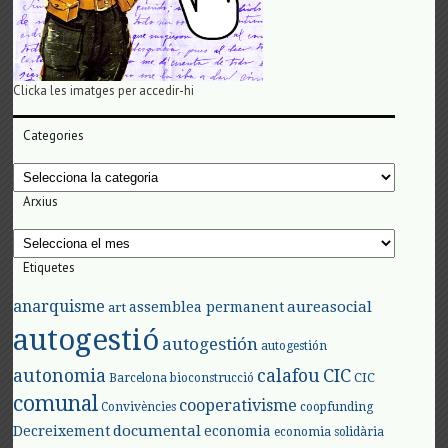
Clicka les imatges per accedir-hi
Categories
Categories
Arxius
Arxius
Etiquetes
anarquisme
aureasocial
assemblea permanent
art
autogestió
autogestión
autogestión
autonomia
calafou
CIC
CIC
Barcelona
bioconstrucció
comunal
cooperativisme
Convivències
coopfunding
documental
Decreixement
economia
economia solidària