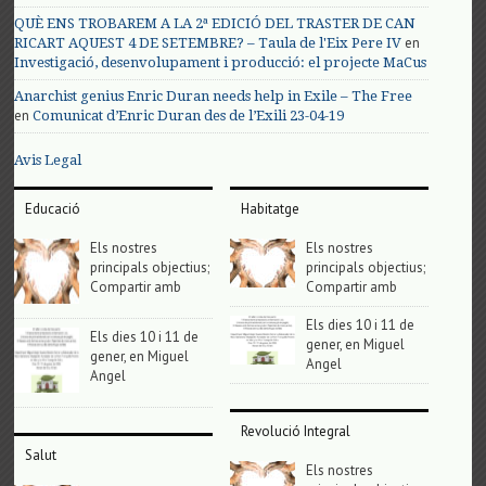
QUÈ ENS TROBAREM A LA 2ª EDICIÓ DEL TRASTER DE CAN
en
RICART AQUEST 4 DE SETEMBRE? – Taula de l'Eix Pere IV
Investigació, desenvolupament i producció: el projecte MaCus
Anarchist genius Enric Duran needs help in Exile – The Free
en
Comunicat d’Enric Duran des de l’Exili 23-04-19
Avis Legal
Educació
Habitatge
Els nostres
Els nostres
principals objectius;
principals objectius;
Compartir amb
Compartir amb
Els dies 10 i 11 de
Els dies 10 i 11 de
gener, en Miguel
gener, en Miguel
Angel
Angel
Revolució Integral
Salut
Els nostres