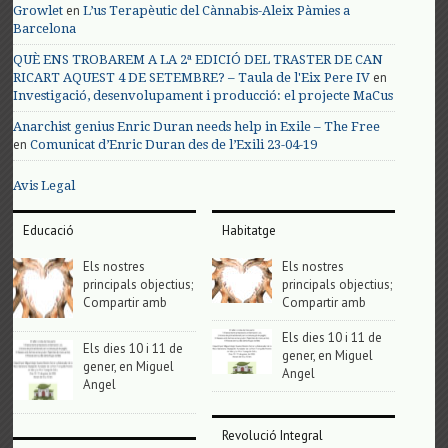
en
Growlet
L’us Terapèutic del Cànnabis-Aleix Pàmies a
Barcelona
QUÈ ENS TROBAREM A LA 2ª EDICIÓ DEL TRASTER DE CAN
en
RICART AQUEST 4 DE SETEMBRE? – Taula de l'Eix Pere IV
Investigació, desenvolupament i producció: el projecte MaCus
Anarchist genius Enric Duran needs help in Exile – The Free
en
Comunicat d’Enric Duran des de l’Exili 23-04-19
Avis Legal
Educació
Habitatge
Els nostres
Els nostres
principals objectius;
principals objectius;
Compartir amb
Compartir amb
Els dies 10 i 11 de
Els dies 10 i 11 de
gener, en Miguel
gener, en Miguel
Angel
Angel
Revolució Integral