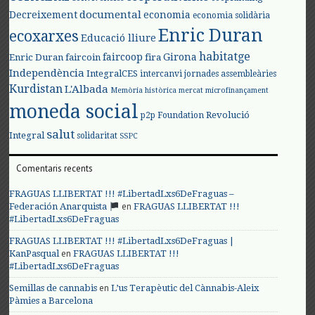
documental
Decreixement
economia
economia solidària
Enric Duran
ecoxarxes
Educació lliure
habitatge
faircoop
Girona
Enric Duran
faircoin
fira
Independència
IntegralCES
intercanvi
jornades assembleàries
Kurdistan
L'Albada
Memòria històrica
mercat
microfinançament
moneda social
Revolució
p2p Foundation
salut
Integral
solidaritat
SSPC
Comentaris recents
FRAGUAS LLIBERTAT !!! #LibertadLxs6DeFraguas –
en
Federación Anarquista
FRAGUAS LLIBERTAT !!!
#LibertadLxs6DeFraguas
FRAGUAS LLIBERTAT !!! #LibertadLxs6DeFraguas |
en
KanPasqual
FRAGUAS LLIBERTAT !!!
#LibertadLxs6DeFraguas
en
Semillas de cannabis
L’us Terapèutic del Cànnabis-Aleix
Pàmies a Barcelona