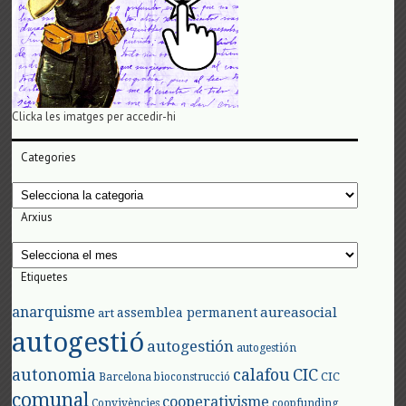
Clicka les imatges per accedir-hi
Categories
Categories
Arxius
Arxius
Etiquetes
anarquisme
aureasocial
assemblea permanent
art
autogestió
autogestión
autogestión
autonomia
calafou
CIC
CIC
Barcelona
bioconstrucció
comunal
cooperativisme
Convivències
coopfunding