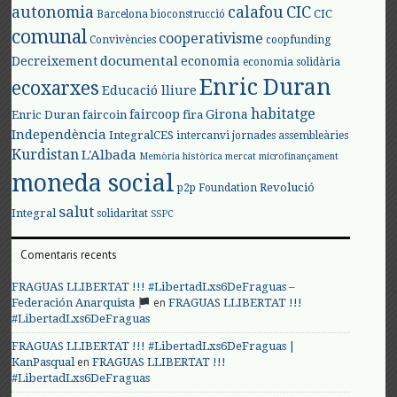
autonomia
calafou
CIC
CIC
Barcelona
bioconstrucció
comunal
cooperativisme
Convivències
coopfunding
documental
Decreixement
economia
economia solidària
Enric Duran
ecoxarxes
Educació lliure
habitatge
faircoop
Girona
Enric Duran
faircoin
fira
Independència
IntegralCES
intercanvi
jornades assembleàries
Kurdistan
L'Albada
Memòria històrica
mercat
microfinançament
moneda social
Revolució
p2p Foundation
salut
Integral
solidaritat
SSPC
Comentaris recents
FRAGUAS LLIBERTAT !!! #LibertadLxs6DeFraguas –
en
Federación Anarquista
FRAGUAS LLIBERTAT !!!
#LibertadLxs6DeFraguas
FRAGUAS LLIBERTAT !!! #LibertadLxs6DeFraguas |
en
KanPasqual
FRAGUAS LLIBERTAT !!!
#LibertadLxs6DeFraguas