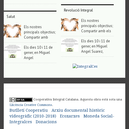
Revolució Integral
Salut
Els nostres
principals objectius;
Els nostres
Compartir amb els
principals objectius;
Compartir amb
Els dies 10 i 11 de
gener, en Miguel
Els dies 10 i 11 de
Angel Suarez,
gener, en Miguel
Angel
Cooperativa Integral Catalana. Aquesta obra està sota una
Llicència Creative Commons
.
Butlletí Cooperatiu
Arxiu documental històric
videogràfic (2010-2018)
Ecoxarxes
Moneda Social-
Integralces
Donacions