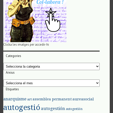
Clicka les imatges per accedir-hi
Categories
Categories
Arxius
Arxius
Etiquetes
anarquisme
aureasocial
assemblea permanent
art
autogestió
autogestión
autogestión