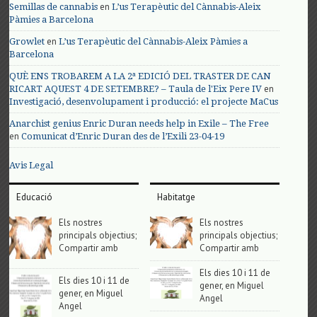
en
Semillas de cannabis
L’us Terapèutic del Cànnabis-Aleix
Pàmies a Barcelona
en
Growlet
L’us Terapèutic del Cànnabis-Aleix Pàmies a
Barcelona
QUÈ ENS TROBAREM A LA 2ª EDICIÓ DEL TRASTER DE CAN
en
RICART AQUEST 4 DE SETEMBRE? – Taula de l'Eix Pere IV
Investigació, desenvolupament i producció: el projecte MaCus
Anarchist genius Enric Duran needs help in Exile – The Free
en
Comunicat d’Enric Duran des de l’Exili 23-04-19
Avis Legal
Educació
Habitatge
Els nostres
Els nostres
principals objectius;
principals objectius;
Compartir amb
Compartir amb
Els dies 10 i 11 de
Els dies 10 i 11 de
gener, en Miguel
gener, en Miguel
Angel
Angel