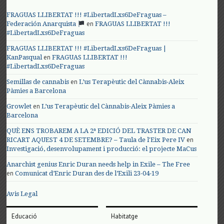
FRAGUAS LLIBERTAT !!! #LibertadLxs6DeFraguas –
en
Federación Anarquista
FRAGUAS LLIBERTAT !!!
#LibertadLxs6DeFraguas
FRAGUAS LLIBERTAT !!! #LibertadLxs6DeFraguas |
en
KanPasqual
FRAGUAS LLIBERTAT !!!
#LibertadLxs6DeFraguas
en
Semillas de cannabis
L’us Terapèutic del Cànnabis-Aleix
Pàmies a Barcelona
en
Growlet
L’us Terapèutic del Cànnabis-Aleix Pàmies a
Barcelona
QUÈ ENS TROBAREM A LA 2ª EDICIÓ DEL TRASTER DE CAN
en
RICART AQUEST 4 DE SETEMBRE? – Taula de l'Eix Pere IV
Investigació, desenvolupament i producció: el projecte MaCus
Anarchist genius Enric Duran needs help in Exile – The Free
en
Comunicat d’Enric Duran des de l’Exili 23-04-19
Avis Legal
Educació
Habitatge