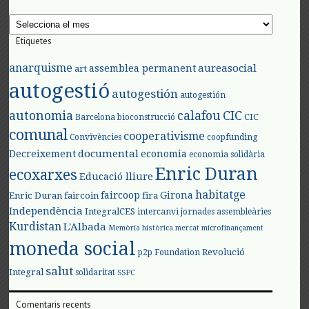
Arxius
Etiquetes
anarquisme
aureasocial
assemblea permanent
art
autogestió
autogestión
autogestión
autonomia
calafou
CIC
CIC
Barcelona
bioconstrucció
comunal
cooperativisme
Convivències
coopfunding
documental
Decreixement
economia
economia solidària
Enric Duran
ecoxarxes
Educació lliure
habitatge
faircoop
Girona
Enric Duran
faircoin
fira
Independència
IntegralCES
intercanvi
jornades assembleàries
Kurdistan
L'Albada
Memòria històrica
mercat
microfinançament
moneda social
Revolució
p2p Foundation
salut
Integral
solidaritat
SSPC
Comentaris recents