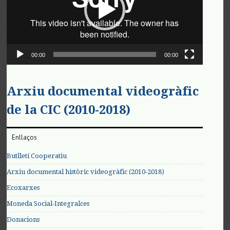
00:00
00:00
Arxiu documental videogràfic
de la CIC (2010-2018)
Enllaços
Butlletí Cooperatiu
Arxiu documental històric videogràfic (2010-2018)
Ecoxarxes
Moneda Social-Integralces
Donacions