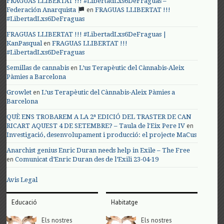
FRAGUAS LLIBERTAT !!! #LibertadLxs6DeFraguas –
en
Federación Anarquista
FRAGUAS LLIBERTAT !!!
#LibertadLxs6DeFraguas
FRAGUAS LLIBERTAT !!! #LibertadLxs6DeFraguas |
en
KanPasqual
FRAGUAS LLIBERTAT !!!
#LibertadLxs6DeFraguas
en
Semillas de cannabis
L’us Terapèutic del Cànnabis-Aleix
Pàmies a Barcelona
en
Growlet
L’us Terapèutic del Cànnabis-Aleix Pàmies a
Barcelona
QUÈ ENS TROBAREM A LA 2ª EDICIÓ DEL TRASTER DE CAN
en
RICART AQUEST 4 DE SETEMBRE? – Taula de l'Eix Pere IV
Investigació, desenvolupament i producció: el projecte MaCus
Anarchist genius Enric Duran needs help in Exile – The Free
en
Comunicat d’Enric Duran des de l’Exili 23-04-19
Avis Legal
Educació
Habitatge
Els nostres
Els nostres