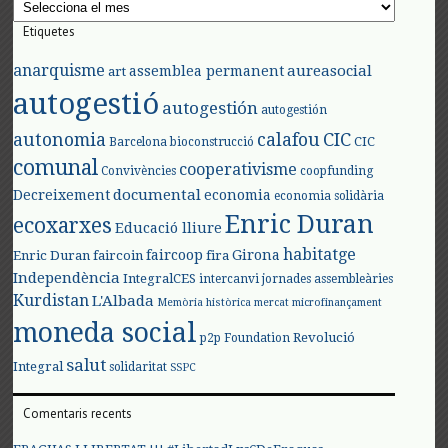
Arxius
Etiquetes
anarquisme
aureasocial
assemblea permanent
art
autogestió
autogestión
autogestión
autonomia
calafou
CIC
CIC
Barcelona
bioconstrucció
comunal
cooperativisme
Convivències
coopfunding
documental
Decreixement
economia
economia solidària
Enric Duran
ecoxarxes
Educació lliure
habitatge
faircoop
Girona
Enric Duran
faircoin
fira
Independència
IntegralCES
intercanvi
jornades assembleàries
Kurdistan
L'Albada
Memòria històrica
mercat
microfinançament
moneda social
Revolució
p2p Foundation
salut
Integral
solidaritat
SSPC
Comentaris recents