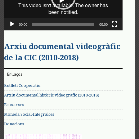
00:00
00:00
Arxiu documental videogràfic
de la CIC (2010-2018)
Enllaços
Butlletí Cooperatiu
Arxiu documental històric videogràfic (2010-2018)
Ecoxarxes
Moneda Social-Integralces
Donacions