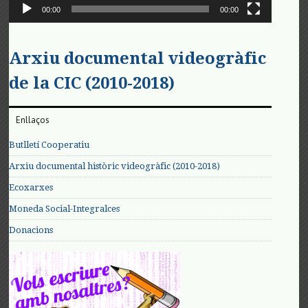
00:00
00:00
Arxiu documental videogràfic
de la CIC (2010-2018)
Enllaços
Butlletí Cooperatiu
Arxiu documental històric videogràfic (2010-2018)
Ecoxarxes
Moneda Social-Integralces
Donacions