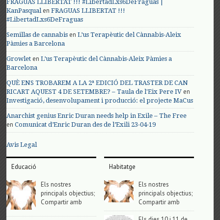
FRAGUAS LLIBERTAT !!! #LibertadLxs6DeFraguas |
en
KanPasqual
FRAGUAS LLIBERTAT !!!
#LibertadLxs6DeFraguas
en
Semillas de cannabis
L’us Terapèutic del Cànnabis-Aleix
Pàmies a Barcelona
en
Growlet
L’us Terapèutic del Cànnabis-Aleix Pàmies a
Barcelona
QUÈ ENS TROBAREM A LA 2ª EDICIÓ DEL TRASTER DE CAN
en
RICART AQUEST 4 DE SETEMBRE? – Taula de l'Eix Pere IV
Investigació, desenvolupament i producció: el projecte MaCus
Anarchist genius Enric Duran needs help in Exile – The Free
en
Comunicat d’Enric Duran des de l’Exili 23-04-19
Avis Legal
Educació
Habitatge
Els nostres
Els nostres
principals objectius;
principals objectius;
Compartir amb
Compartir amb
Els dies 10 i 11 de