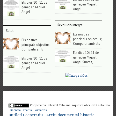
Els dies 10 i 11 de
gener, en Miguel
gener, en Miguel
Angel
Angel
Revolució Integral
Salut
Els nostres
principals objectius;
Els nostres
Compartir amb els
principals objectius;
Compartir amb
Els dies 10 i 11 de
gener, en Miguel
Els dies 10 i 11 de
Angel Suarez,
gener, en Miguel
Angel
Cooperativa Integral Catalana. Aquesta obra està sota una
Llicència Creative Commons
.
Butlletí Cooperatiu
Arxiu documental històric