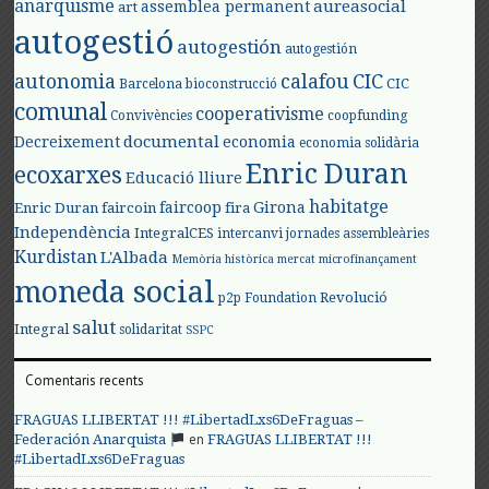
anarquisme
aureasocial
assemblea permanent
art
autogestió
autogestión
autogestión
autonomia
calafou
CIC
CIC
Barcelona
bioconstrucció
comunal
cooperativisme
Convivències
coopfunding
documental
Decreixement
economia
economia solidària
Enric Duran
ecoxarxes
Educació lliure
habitatge
faircoop
Girona
Enric Duran
faircoin
fira
Independència
IntegralCES
intercanvi
jornades assembleàries
Kurdistan
L'Albada
Memòria històrica
mercat
microfinançament
moneda social
Revolució
p2p Foundation
salut
Integral
solidaritat
SSPC
Comentaris recents
FRAGUAS LLIBERTAT !!! #LibertadLxs6DeFraguas –
en
Federación Anarquista
FRAGUAS LLIBERTAT !!!
#LibertadLxs6DeFraguas