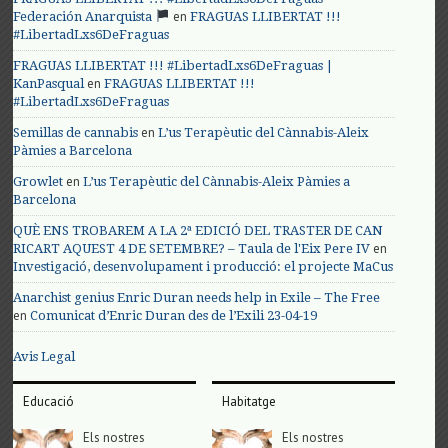
en
Federación Anarquista
FRAGUAS LLIBERTAT !!!
#LibertadLxs6DeFraguas
FRAGUAS LLIBERTAT !!! #LibertadLxs6DeFraguas |
en
KanPasqual
FRAGUAS LLIBERTAT !!!
#LibertadLxs6DeFraguas
en
Semillas de cannabis
L’us Terapèutic del Cànnabis-Aleix
Pàmies a Barcelona
en
Growlet
L’us Terapèutic del Cànnabis-Aleix Pàmies a
Barcelona
QUÈ ENS TROBAREM A LA 2ª EDICIÓ DEL TRASTER DE CAN
en
RICART AQUEST 4 DE SETEMBRE? – Taula de l'Eix Pere IV
Investigació, desenvolupament i producció: el projecte MaCus
Anarchist genius Enric Duran needs help in Exile – The Free
en
Comunicat d’Enric Duran des de l’Exili 23-04-19
Avis Legal
Educació
Habitatge
Els nostres
Els nostres