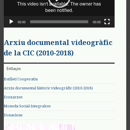
00:00
00:00
Arxiu documental videogràfic
de la CIC (2010-2018)
Enllaços
Butlletí Cooperatiu
Arxiu documental històric videogràfic (2010-2018)
Ecoxarxes
Moneda Social-Integralces
Donacions