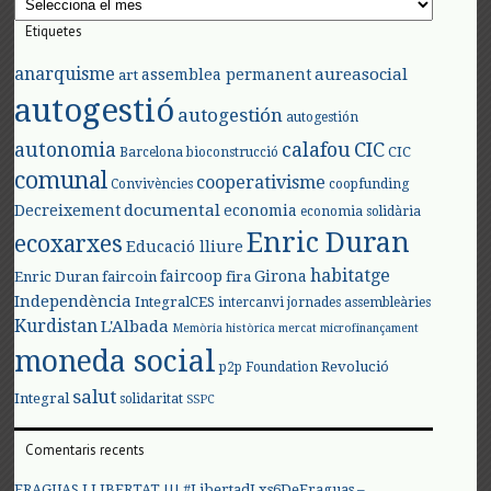
Etiquetes
anarquisme
aureasocial
assemblea permanent
art
autogestió
autogestión
autogestión
autonomia
calafou
CIC
CIC
Barcelona
bioconstrucció
comunal
cooperativisme
Convivències
coopfunding
documental
Decreixement
economia
economia solidària
Enric Duran
ecoxarxes
Educació lliure
habitatge
faircoop
Girona
Enric Duran
faircoin
fira
Independència
IntegralCES
intercanvi
jornades assembleàries
Kurdistan
L'Albada
Memòria històrica
mercat
microfinançament
moneda social
Revolució
p2p Foundation
salut
Integral
solidaritat
SSPC
Comentaris recents
FRAGUAS LLIBERTAT !!! #LibertadLxs6DeFraguas –