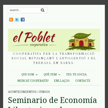
COOPERATIVA PER LA TRANSFORMACIÓ
SOCIAL MITJANÇANT L'AUTOGESTIÓ I EL
TREBALL EN XARXA.
QUI SOM
QUÈ FEM
FES-TE SOCI/A
MERCAT COOPERATIU
ENLLAÇOS
CONTACTE
ACONTECIMIENTOS
/
CURSOS
Seminario de Economía