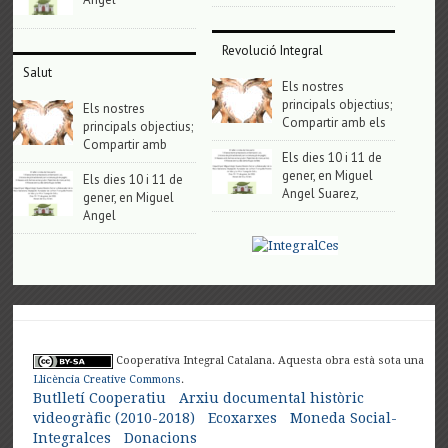
Revolució Integral
Salut
Els nostres
principals objectius;
Els nostres
Compartir amb els
principals objectius;
Compartir amb
Els dies 10 i 11 de
gener, en Miguel
Els dies 10 i 11 de
Angel Suarez,
gener, en Miguel
Angel
Cooperativa Integral Catalana. Aquesta obra està sota una
Llicència Creative Commons
.
Butlletí Cooperatiu
Arxiu documental històric
videogràfic (2010-2018)
Ecoxarxes
Moneda Social-
Integralces
Donacions