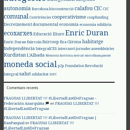
autonomia
calafou
CIC
CIC
Barcelona
bioconstrucció
comunal
cooperativisme
Convivències
coopfunding
documental
Decreixement
economia
economia solidària
Enric Duran
ecoxarxes
Educació lliure
habitatge
faircoop
Girona
Enric Duran
faircoin
fira
Independència
IntegralCES
intercanvi
jornades assembleàries
Kurdistan
L'Albada
Memòria històrica
mercat
microfinançament
moneda social
Revolució
p2p Foundation
salut
Integral
solidaritat
SSPC
Comentaris recents
FRAGUAS LLIBERTAT !!! #LibertadLxs6DeFraguas –
en
Federación Anarquista
FRAGUAS LLIBERTAT !!!
#LibertadLxs6DeFraguas
FRAGUAS LLIBERTAT !!! #LibertadLxs6DeFraguas |
en
KanPasqual
FRAGUAS LLIBERTAT !!!
#LibertadLxs6DeFraguas