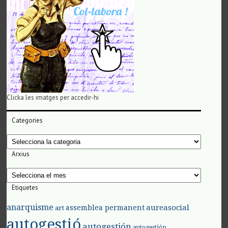
Clicka les imatges per accedir-hi
Categories
Categories
Arxius
Arxius
Etiquetes
anarquisme
aureasocial
assemblea permanent
art
autogestió
autogestión
autogestión