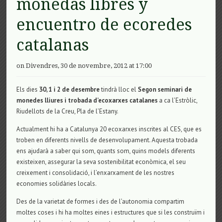
monedas libres y
encuentro de ecoredes
catalanas
on Divendres, 30 de novembre, 2012 at 17:00
Els dies
30, 1 i 2 de desembre
tindrà lloc el
Segon seminari de
monedes lliures i trobada d’ecoxarxes catalanes
a ca l’Estròlic,
Riudellots de la Creu, Pla de l’Estany.
Actualment hi ha a Catalunya 20 ecoxarxes inscrites al CES, que es
troben en diferents nivells de desenvolupament. Aquesta trobada
ens ajudarà a saber qui som, quants som, quins models diferents
existeixen, assegurar la seva sostenibilitat econòmica, el seu
creixement i consolidació, i l’enxarxament de les nostres
economies solidàries locals.
Des de la varietat de formes i des de l’autonomia compartim
moltes coses i hi ha moltes eines i estructures que si les construïm i