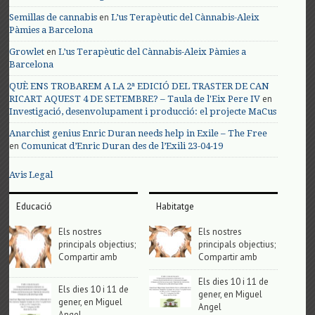
en
Semillas de cannabis
L’us Terapèutic del Cànnabis-Aleix
Pàmies a Barcelona
en
Growlet
L’us Terapèutic del Cànnabis-Aleix Pàmies a
Barcelona
QUÈ ENS TROBAREM A LA 2ª EDICIÓ DEL TRASTER DE CAN
en
RICART AQUEST 4 DE SETEMBRE? – Taula de l'Eix Pere IV
Investigació, desenvolupament i producció: el projecte MaCus
Anarchist genius Enric Duran needs help in Exile – The Free
en
Comunicat d’Enric Duran des de l’Exili 23-04-19
Avis Legal
Educació
Habitatge
Els nostres
Els nostres
principals objectius;
principals objectius;
Compartir amb
Compartir amb
Els dies 10 i 11 de
Els dies 10 i 11 de
gener, en Miguel
gener, en Miguel
Angel
Angel