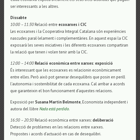
ser interessants a les altres.
Dissabte
10:00 – 11:30
Relació entre
ecoxarxes i CIC
Les ecoxarxes i la Cooperativa Integral Catalana són experiències
nascudes paral·lelament i complementàries. En aquest espai la CIC
exposarà les seves iniciatives i les diferents ecoxarxes compartiran
la relació que tenen i volen tenir amb la CIC.
12:00 – 14:00
Relació econòmica entre xarxes: exposició
És interessant que les ecoxarxes es relacionin econòmicament
entre elles. Però això pot generar desequilibris que posin en perill
l’autonomia i sostenibilitat de cada ecoxarxa. Cal arribar a acords
que garanteixin el bon funcionament d’aquestes relacions.
Exposició per
Susana Martín Belmonte
, Economista independent i
autora del llibre
Nada está perdido
.
16:30 – 20:30
Relació econòmica entre xarxes:
deliberació
Detecció de problemes en les relacions entre xarxes.
Propostes i acords d’actuació en cas de desequilibri.