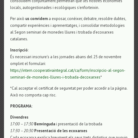
consolidem conjuntament permetran que les nostres economies
locals, autogestionades i ecològiques s’enforteixin.
Per això
us convidem
a exposar, conèixer, debatre, resoldre dubtes,
compartir experiències i aprenentatges, i consolidar metodologies
al Segon seminari de monedes lliures i trobada d’ecoxarxes
catalanes.
Inscripció
:
És necessari inscriure’s a les jornades abans del 25 de novembre
omplint el formulari:
https://intern.cooperativaintegral.cat/ca/form/inscripcio-al-segon-
seminari-de-monedes-lliures-i-trobada-decoxarxes
*
*Cal acceptar el certificat de seguretat per poder accedir a la pàgina.
Això no comporta cap risc.
PROGRAMA:
Divendres
17:00 – 17:30
Benvinguda
i presentació de la trobada
17:30 – 20:30
Presentació de les ecoxarxes
Cada ecoxarxa explica breument els seus trets distintius que puguin