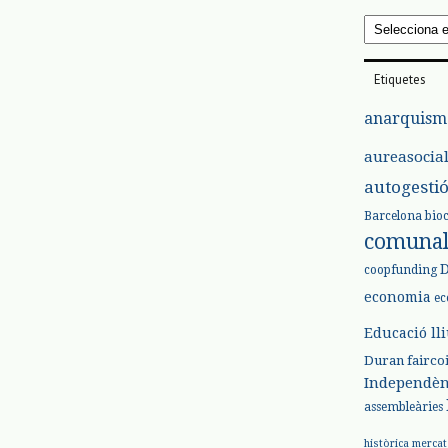
Arxius
Etiquetes
anarquism
aureasocia
autogesti
Barcelona
bio
comuna
coopfunding
economia
ec
Educació ll
Duran
fairco
Independèn
assembleàries
històrica
mercat