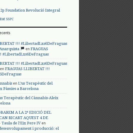
Revolució Integral
p2p Foundation
itat
SSPC
ecents
BERTAT !!! #LibertadLxs6DeFraguas
en
 Anarquista
FRAGUAS
! #LibertadLxs6DeFraguas
BERTAT !!! #LibertadLxs6DeFraguas
en
FRAGUAS LLIBERTAT !!!
s6DeFraguas
en
annabis
L’us Terapèutic del
ix Pàmies a Barcelona
us Terapèutic del Cànnabis-Aleix
celona
BAREM A LA 2ª EDICIÓ DEL
CAN RICART AQUEST 4 DE
en
Taula de l'Eix Pere IV
 desenvolupament i producció: el