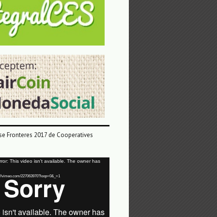
e Fronteres 2017 de Cooperatives
or: This video isn't available. The owner has
tps://vimeo.com/227063970?loop=0&_=1