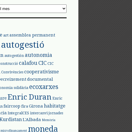
e
assemblea permanent
art
autogestió
l
autonomia
ón
autogestión
calafou
CIC
CIC
construcció
l
cooperativisme
Convivències
documental
Decreixement
ecoxarxes
onomia solidària
Enric Duran
iure
Enric
habitatge
faircoop
Girona
in
fira
cia
IntegralCES
intercanvi
jornades
Kurdistan
L'Albada
Memòria
moneda
microfinançament