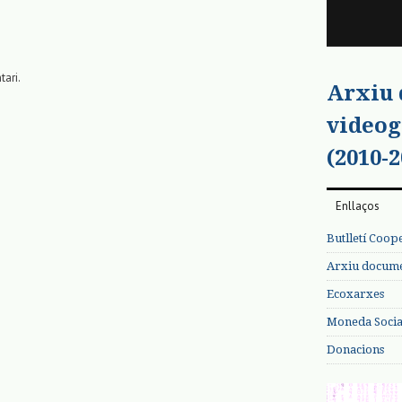
tari.
Arxiu
videog
(2010-2
Enllaços
Butlletí Coop
Arxiu documen
Ecoxarxes
Moneda Social
Donacions