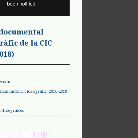
 documental
ràfic de la CIC
018)
eratiu
tal històric videogràfic (2010-2018)
-Integralces