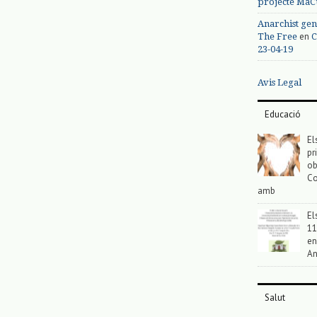
projecte MaC
Anarchist gen
en
The Free
C
23-04-19
Avis Legal
Educació
El
pr
ob
Co
amb
El
11
en
An
Salut