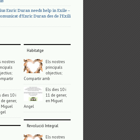
us
ius Enric Duran needs help in Exile –
omunicat d’Enric Duran des de l’Exili
Habitatge
s nostres
Els nostres
incipals
principals
jectius;
objectius;
mpartir
Compartir amb
Els dies 10 i
s dies 10 i
11 de gener,
 de gener,
en Miguel
 Miguel
Angel
gel
Revolució Integral
Els nostres