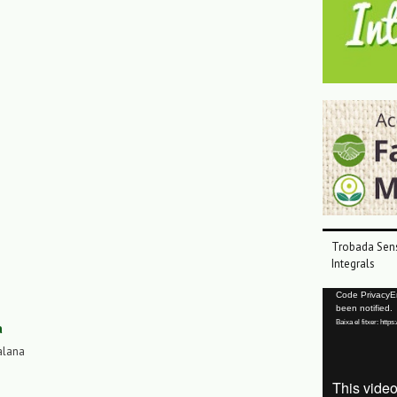
Trobada Sens
Integrals
Reproductor
Code PrivacyErr
been notified.
de
Baixa el fitxer: ht
a
vídeo
alana