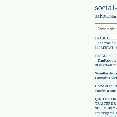
social
salut
solidar
Comentaris r
FRAGUAS LLI
– Federación
LLIBERTAT !!
FRAGUAS LLI
| KanPasqual
#LibertadLx
Semillas de c
Cànnabis-Ale
en
Growlet
L’
Pàmies a Bar
QUÈ ENS TRO
TRASTER DE 
SETEMBRE? – 
Investigació,