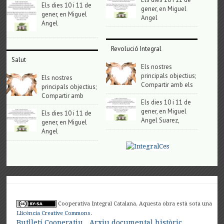
Els dies 10 i 11 de
gener, en Miguel
gener, en Miguel
Angel
Angel
Revolució Integral
Salut
Els nostres
principals objectius;
Els nostres
Compartir amb els
principals objectius;
Compartir amb
Els dies 10 i 11 de
gener, en Miguel
Els dies 10 i 11 de
Angel Suarez,
gener, en Miguel
Angel
Cooperativa Integral Catalana. Aquesta obra està sota una
Llicència Creative Commons
.
Butlletí Cooperatiu
Arxiu documental històric