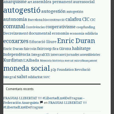
anarquisme
aureasocial
assemblea permanent
art
autogestió
autogestión
autogestión
autonomia
calafou
CIC
CIC
Barcelona
bioconstrucció
comunal
cooperativisme
Convivències
coopfunding
documental
Decreixement
economia
economia solidària
Enric Duran
ecoxarxes
Educació lliure
habitatge
faircoop
Girona
Enric Duran
faircoin
fira
Independència
IntegralCES
intercanvi
jornades assembleàries
Kurdistan
L'Albada
Memòria històrica
mercat
microfinançament
moneda social
Revolució
p2p Foundation
salut
Integral
solidaritat
SSPC
Comentaris recents
FRAGUAS LLIBERTAT !!! #LibertadLxs6DeFraguas –
en
Federación Anarquista
FRAGUAS LLIBERTAT !!!
#LibertadLxs6DeFraguas