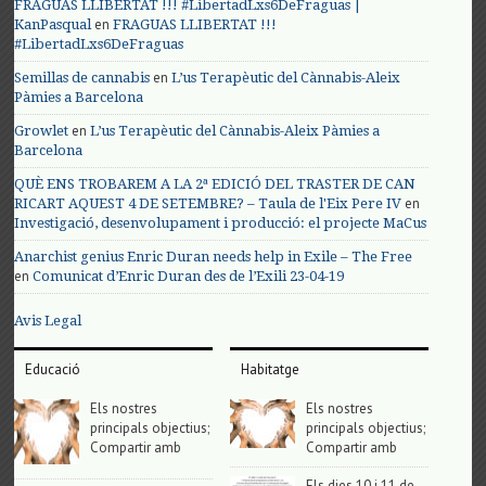
FRAGUAS LLIBERTAT !!! #LibertadLxs6DeFraguas |
en
KanPasqual
FRAGUAS LLIBERTAT !!!
#LibertadLxs6DeFraguas
en
Semillas de cannabis
L’us Terapèutic del Cànnabis-Aleix
Pàmies a Barcelona
en
Growlet
L’us Terapèutic del Cànnabis-Aleix Pàmies a
Barcelona
QUÈ ENS TROBAREM A LA 2ª EDICIÓ DEL TRASTER DE CAN
en
RICART AQUEST 4 DE SETEMBRE? – Taula de l'Eix Pere IV
Investigació, desenvolupament i producció: el projecte MaCus
Anarchist genius Enric Duran needs help in Exile – The Free
en
Comunicat d’Enric Duran des de l’Exili 23-04-19
Avis Legal
Educació
Habitatge
Els nostres
Els nostres
principals objectius;
principals objectius;
Compartir amb
Compartir amb
Els dies 10 i 11 de