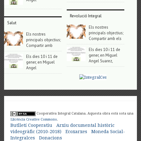
Revolució Integral
Salut
Els nostres
principals objectius;
Els nostres
Compartir amb els
principals objectius;
Compartir amb
Els dies 10 i 11 de
gener, en Miguel
Els dies 10 i 11 de
Angel Suarez,
gener, en Miguel
Angel
Cooperativa Integral Catalana. Aquesta obra està sota una
Llicència Creative Commons
.
Butlletí Cooperatiu
Arxiu documental històric
videogràfic (2010-2018)
Ecoxarxes
Moneda Social-
Integralces
Donacions