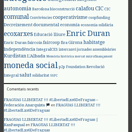
autonomia
calafou
CIC
CIC
Barcelona
bioconstrucció
comunal
cooperativisme
Convivències
coopfunding
documental
Decreixement
economia
economia solidària
Enric Duran
ecoxarxes
Educació lliure
habitatge
faircoop
Girona
Enric Duran
faircoin
fira
Independència
IntegralCES
intercanvi
jornades assembleàries
Kurdistan
L'Albada
Memòria històrica
mercat
microfinançament
moneda social
Revolució
p2p Foundation
salut
Integral
solidaritat
SSPC
Comentaris recents
FRAGUAS LLIBERTAT !!! #LibertadLxs6DeFraguas –
en
Federación Anarquista
FRAGUAS LLIBERTAT !!!
#LibertadLxs6DeFraguas
FRAGUAS LLIBERTAT !!! #LibertadLxs6DeFraguas |
en
KanPasqual
FRAGUAS LLIBERTAT !!!
#LibertadLxs6DeFraguas