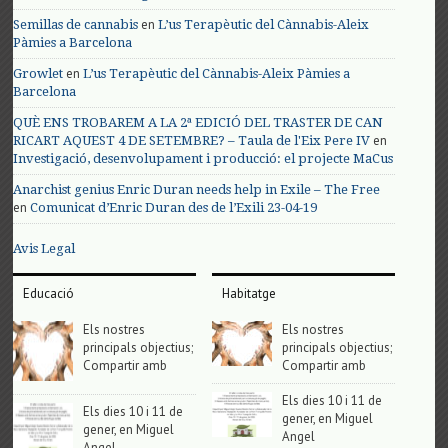
en
Semillas de cannabis
L’us Terapèutic del Cànnabis-Aleix
Pàmies a Barcelona
en
Growlet
L’us Terapèutic del Cànnabis-Aleix Pàmies a
Barcelona
QUÈ ENS TROBAREM A LA 2ª EDICIÓ DEL TRASTER DE CAN
en
RICART AQUEST 4 DE SETEMBRE? – Taula de l'Eix Pere IV
Investigació, desenvolupament i producció: el projecte MaCus
Anarchist genius Enric Duran needs help in Exile – The Free
en
Comunicat d’Enric Duran des de l’Exili 23-04-19
Avis Legal
Educació
Habitatge
Els nostres
Els nostres
principals objectius;
principals objectius;
Compartir amb
Compartir amb
Els dies 10 i 11 de
Els dies 10 i 11 de
gener, en Miguel
gener, en Miguel
Angel
Angel