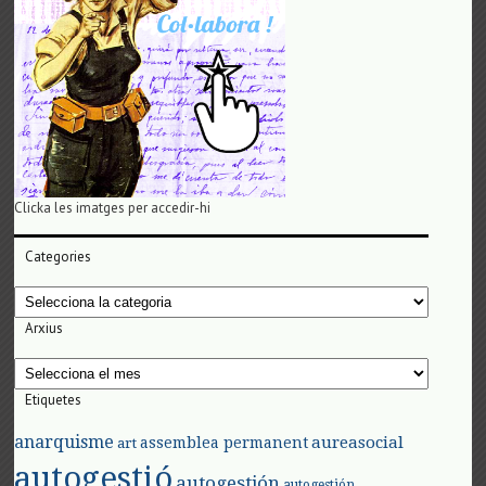
Clicka les imatges per accedir-hi
Categories
Categories
Arxius
Arxius
Etiquetes
anarquisme
aureasocial
assemblea permanent
art
autogestió
autogestión
autogestión