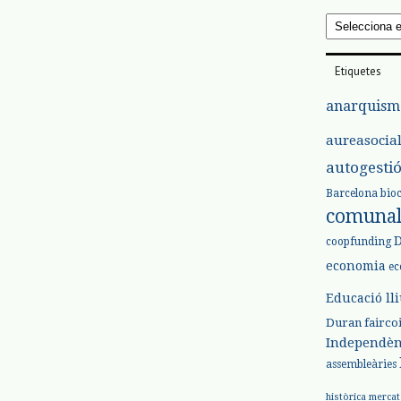
Arxius
Etiquetes
anarquism
aureasocia
autogesti
Barcelona
bio
comuna
coopfunding
economia
ec
Educació ll
Duran
fairco
Independèn
assembleàries
històrica
mercat