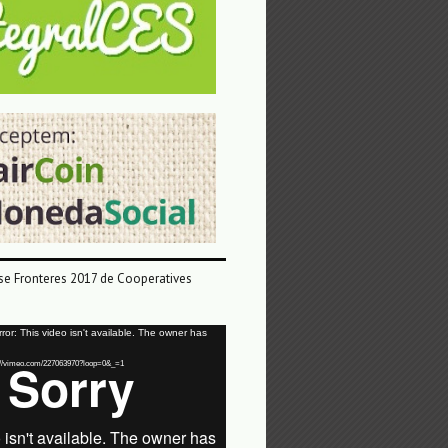
e Fronteres 2017 de Cooperatives
or: This video isn't available. The owner has
tps://vimeo.com/227063970?loop=0&_=1