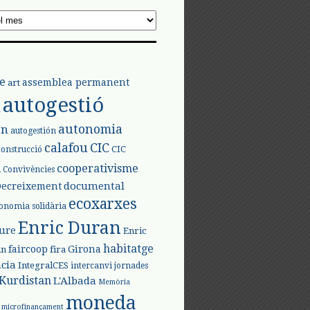
e
assemblea permanent
art
autogestió
l
autonomia
ón
autogestión
calafou
CIC
CIC
construcció
l
cooperativisme
Convivències
documental
Decreixement
ecoxarxes
onomia solidària
Enric Duran
iure
Enric
habitatge
faircoop
Girona
in
fira
cia
IntegralCES
intercanvi
jornades
Kurdistan
L'Albada
Memòria
moneda
microfinançament