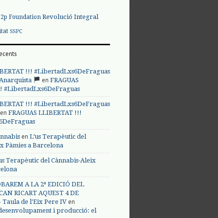
Revolució Integral
p2p Foundation
itat
SSPC
ecents
BERTAT !!! #LibertadLxs6DeFraguas
en
 Anarquista
FRAGUAS
! #LibertadLxs6DeFraguas
BERTAT !!! #LibertadLxs6DeFraguas
en
FRAGUAS LLIBERTAT !!!
s6DeFraguas
en
annabis
L’us Terapèutic del
ix Pàmies a Barcelona
us Terapèutic del Cànnabis-Aleix
celona
BAREM A LA 2ª EDICIÓ DEL
CAN RICART AQUEST 4 DE
en
Taula de l'Eix Pere IV
 desenvolupament i producció: el