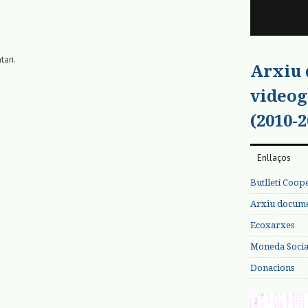
tari.
Arxiu
videog
(2010-2
Enllaços
Butlletí Coop
Arxiu documen
Ecoxarxes
Moneda Social
Donacions