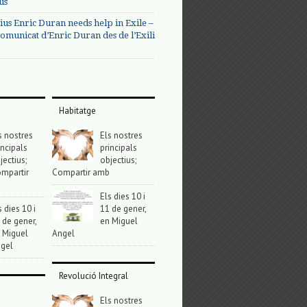
us
ius Enric Duran needs help in Exile –
omunicat d’Enric Duran des de l’Exili
Habitatge
s nostres
Els nostres
incipals
principals
jectius;
objectius;
mpartir
Compartir amb
Els dies 10 i
s dies 10 i
11 de gener,
 de gener,
en Miguel
 Miguel
Angel
gel
Revolució Integral
Els nostres