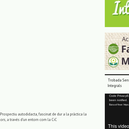
Trobada Sens
Integrals
Reproductor
Code PrivacyErr
been notified.
de
Baixa el fitxer: ht
vídeo
Prospectiu autodidacta, fascinat de dur a la pràctica la
lors, a través d'un entorn com la CiC