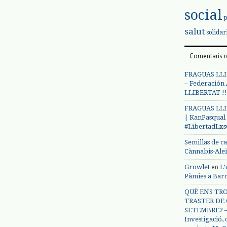
social
salut
solidar
Comentaris r
FRAGUAS LLI
– Federación
LLIBERTAT !!
FRAGUAS LLI
| KanPasqual
#LibertadLx
Semillas de c
Cànnabis-Ale
en
Growlet
L’
Pàmies a Bar
QUÈ ENS TRO
TRASTER DE 
SETEMBRE? – 
Investigació,