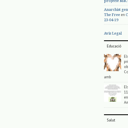
projecte MaC
Anarchist gen
en
The Free
C
23-04-19
Avis Legal
Educació
El
pr
ob
Co
amb
El
11
en
An
Salut