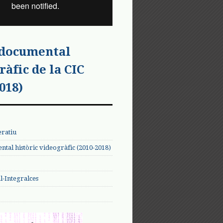
 documental
ràfic de la CIC
018)
eratiu
tal històric videogràfic (2010-2018)
-Integralces