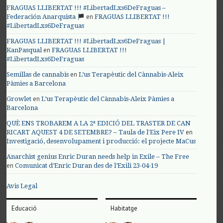
FRAGUAS LLIBERTAT !!! #LibertadLxs6DeFraguas –
en
Federación Anarquista
FRAGUAS LLIBERTAT !!!
#LibertadLxs6DeFraguas
FRAGUAS LLIBERTAT !!! #LibertadLxs6DeFraguas |
en
KanPasqual
FRAGUAS LLIBERTAT !!!
#LibertadLxs6DeFraguas
en
Semillas de cannabis
L’us Terapèutic del Cànnabis-Aleix
Pàmies a Barcelona
en
Growlet
L’us Terapèutic del Cànnabis-Aleix Pàmies a
Barcelona
QUÈ ENS TROBAREM A LA 2ª EDICIÓ DEL TRASTER DE CAN
en
RICART AQUEST 4 DE SETEMBRE? – Taula de l'Eix Pere IV
Investigació, desenvolupament i producció: el projecte MaCus
Anarchist genius Enric Duran needs help in Exile – The Free
en
Comunicat d’Enric Duran des de l’Exili 23-04-19
Avis Legal
Educació
Habitatge