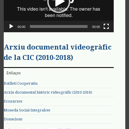
00:00
00:00
Arxiu documental videogràfic
de la CIC (2010-2018)
Enllaços
Butlletí Cooperatiu
Arxiu documental històric videogràfic (2010-2018)
Ecoxarxes
Moneda Social-Integralces
Donacions