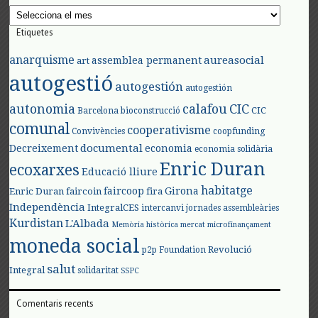
Arxius
Etiquetes
anarquisme
aureasocial
assemblea permanent
art
autogestió
autogestión
autogestión
autonomia
calafou
CIC
CIC
Barcelona
bioconstrucció
comunal
cooperativisme
Convivències
coopfunding
documental
Decreixement
economia
economia solidària
Enric Duran
ecoxarxes
Educació lliure
habitatge
faircoop
Girona
Enric Duran
faircoin
fira
Independència
IntegralCES
intercanvi
jornades assembleàries
Kurdistan
L'Albada
Memòria històrica
mercat
microfinançament
moneda social
Revolució
p2p Foundation
salut
Integral
solidaritat
SSPC
Comentaris recents