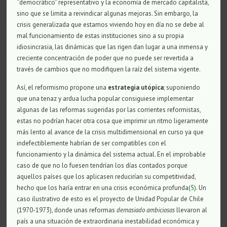
“democrático” representativo y la economía de mercado capitalista,
sino que se limita a reivindicar algunas mejoras. Sin embargo, la
crisis generalizada que estamos viviendo hoy en día no se debe al
mal funcionamiento de estas instituciones sino a su propia
idiosincrasia, las dinámicas que las rigen dan lugar a una inmensa y
creciente concentración de poder que no puede ser revertida a
través de cambios que no modifiquen la raíz del sistema vigente.
Así, el reformismo propone una
estrategia utópica
; suponiendo
que una tenaz y ardua lucha popular consiguiese implementar
algunas de las reformas sugeridas por las corrientes reformistas,
estas no podrían hacer otra cosa que imprimir un ritmo ligeramente
más lento al avance de la crisis multidimensional en curso ya que
indefectiblemente habrían de ser compatibles con el
funcionamiento y la dinámica del sistema actual. En el improbable
caso de que no lo fuesen tendrían los días contados porque
aquellos países que los aplicasen reducirían su competitividad,
hecho que los haría entrar en una crisis económica profunda
(5)
. Un
caso ilustrativo de esto es el proyecto de Unidad Popular de Chile
(1970-1973), donde unas reformas
demasiado ambiciosas
llevaron al
país a una situación de extraordinaria inestabilidad económica y