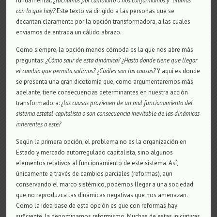
fundamental:
¿luchamos por cambiarlo o nos conformamos y “tiramos”
con lo que hay?
Este texto va dirigido a las personas que se
decantan claramente por la opción transformadora, a las cuales
enviamos de entrada un cálido abrazo.
Como siempre, la opción menos cómoda es la que nos abre más
preguntas:
¿Cómo salir de esta dinámica? ¿Hasta dónde tiene que llegar
el cambio que permita salirnos? ¿Cuáles son las causas?
Y aquí es donde
se presenta una gran dicotomía que, como argumentaremos más
adelante, tiene consecuencias determinantes en nuestra acción
transformadora:
¿las causas provienen de un mal funcionamiento del
sistema estatal-capitalista o son consecuencia inevitable de las dinámicas
inherentes a este?
Según la primera opción, el problema no es la organización en
Estado y mercado autorregulado capitalista, sino algunos
elementos relativos al funcionamiento de este sistema. Así,
únicamente a través de cambios parciales (reformas), aun
conservando el marco sistémico, podemos llegar a una sociedad
que no reproduzca las dinámicas negativas que nos amenazan.
Como la idea base de esta opción es que con reformas hay
suficiente, la denominamos reformismo. Muchas de estas iniciativas