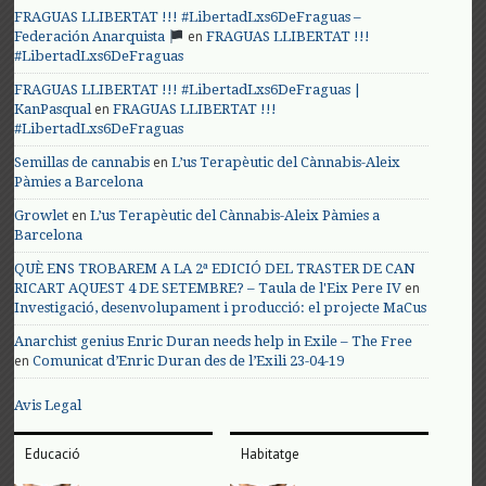
FRAGUAS LLIBERTAT !!! #LibertadLxs6DeFraguas –
en
Federación Anarquista
FRAGUAS LLIBERTAT !!!
#LibertadLxs6DeFraguas
FRAGUAS LLIBERTAT !!! #LibertadLxs6DeFraguas |
en
KanPasqual
FRAGUAS LLIBERTAT !!!
#LibertadLxs6DeFraguas
en
Semillas de cannabis
L’us Terapèutic del Cànnabis-Aleix
Pàmies a Barcelona
en
Growlet
L’us Terapèutic del Cànnabis-Aleix Pàmies a
Barcelona
QUÈ ENS TROBAREM A LA 2ª EDICIÓ DEL TRASTER DE CAN
en
RICART AQUEST 4 DE SETEMBRE? – Taula de l'Eix Pere IV
Investigació, desenvolupament i producció: el projecte MaCus
Anarchist genius Enric Duran needs help in Exile – The Free
en
Comunicat d’Enric Duran des de l’Exili 23-04-19
Avis Legal
Educació
Habitatge