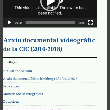
00:00
00:00
Arxiu documental videogràfic
de la CIC (2010-2018)
Enllaços
Butlletí Cooperatiu
Arxiu documental històric videogràfic (2010-2018)
Ecoxarxes
Moneda Social-Integralces
Donacions