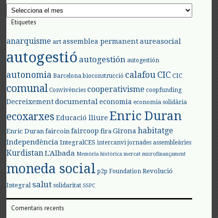
Arxius
Etiquetes
anarquisme
aureasocial
assemblea permanent
art
autogestió
autogestión
autogestión
autonomia
calafou
CIC
CIC
Barcelona
bioconstrucció
comunal
cooperativisme
Convivències
coopfunding
documental
Decreixement
economia
economia solidària
Enric Duran
ecoxarxes
Educació lliure
habitatge
faircoop
Girona
Enric Duran
faircoin
fira
Independència
IntegralCES
intercanvi
jornades assembleàries
Kurdistan
L'Albada
Memòria històrica
mercat
microfinançament
moneda social
Revolució
p2p Foundation
salut
Integral
solidaritat
SSPC
Comentaris recents