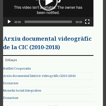
00:00
00:00
Arxiu documental videogràfic
de la CIC (2010-2018)
Enllaços
Butlletí Cooperatiu
Arxiu documental històric videogràfic (2010-2018)
Ecoxarxes
Moneda Social-Integralces
Donacions