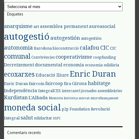
Arxius
Etiquetes
anarquisme
aureasocial
assemblea permanent
art
autogestió
autogestión
autogestión
autonomia
calafou
CIC
CIC
Barcelona
bioconstrucció
comunal
cooperativisme
Convivències
coopfunding
documental
Decreixement
economia
economia solidària
Enric Duran
ecoxarxes
Educació lliure
habitatge
faircoop
Girona
Enric Duran
faircoin
fira
Independència
IntegralCES
intercanvi
jornades assembleàries
Kurdistan
L'Albada
Memòria històrica
mercat
microfinançament
moneda social
Revolució
p2p Foundation
salut
Integral
solidaritat
SSPC
Comentaris recents