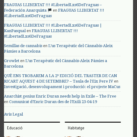
FRAGUAS LLIBERTAT !!! #LibertadLxs6DeFraguas –
en
Federación Anarquista
FRAGUAS LLIBERTAT !!!
#LibertadLxs6DeFraguas
FRAGUAS LLIBERTAT !!! #LibertadLxs6DeFraguas |
en
KanPasqual
FRAGUAS LLIBERTAT !!!
#LibertadLxs6DeFraguas
en
Semillas de cannabis
L’us Terapèutic del Cànnabis-Aleix
Pàmies a Barcelona
en
Growlet
L’us Terapèutic del Cànnabis-Aleix Pàmies a
Barcelona
QUÈ ENS TROBAREM A LA 2ª EDICIÓ DEL TRASTER DE CAN
en
RICART AQUEST 4 DE SETEMBRE? – Taula de l'Eix Pere IV
Investigació, desenvolupament i producció: el projecte MaCus
Anarchist genius Enric Duran needs help in Exile – The Free
en
Comunicat d’Enric Duran des de l’Exili 23-04-19
Avis Legal
Educació
Habitatge