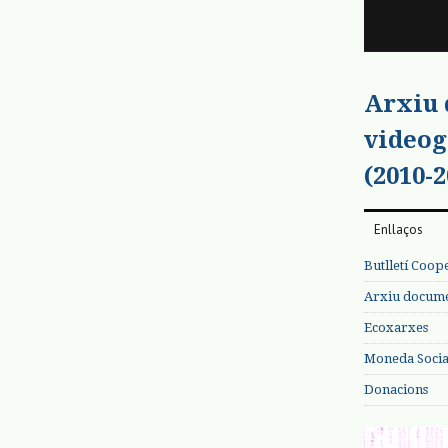
Arxiu
videog
(2010-2
Enllaços
Butlletí Coop
Arxiu documen
Ecoxarxes
Moneda Social
Donacions