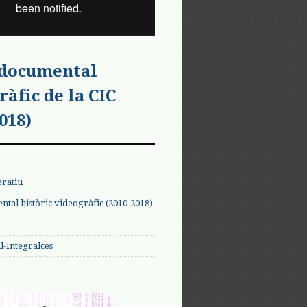
 documental
ràfic de la CIC
018)
eratiu
tal històric videogràfic (2010-2018)
-Integralces