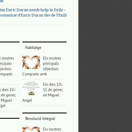
us
ius Enric Duran needs help in Exile –
omunicat d’Enric Duran des de l’Exili
Habitatge
s nostres
Els nostres
incipals
principals
jectius;
objectius;
mpartir
Compartir amb
Els dies 10 i
s dies 10 i
11 de gener,
 de gener,
en Miguel
 Miguel
Angel
gel
Revolució Integral
Els nostres