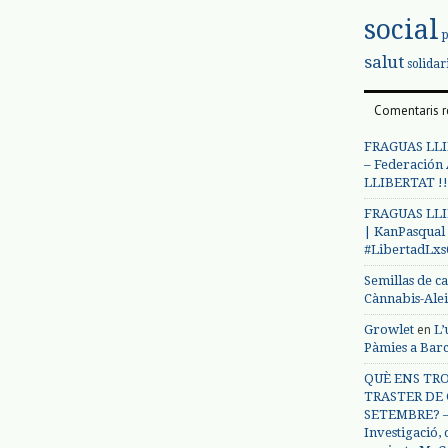
social
salut
solidar
Comentaris r
FRAGUAS LLI
– Federación
LLIBERTAT !!
FRAGUAS LLI
| KanPasqual
#LibertadLx
Semillas de c
Cànnabis-Ale
en
Growlet
L’
Pàmies a Bar
QUÈ ENS TRO
TRASTER DE 
SETEMBRE? – 
Investigació,