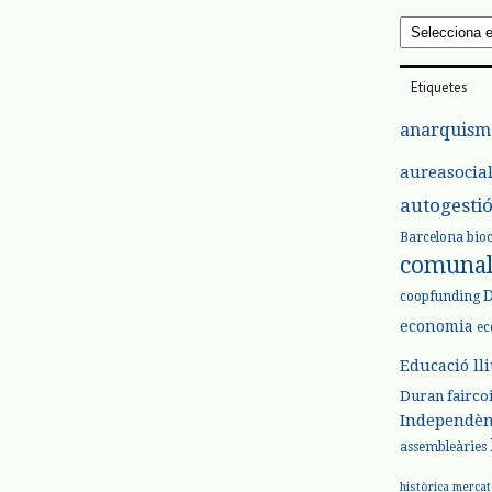
Arxius
Etiquetes
anarquism
aureasocia
autogesti
Barcelona
bio
comuna
coopfunding
economia
ec
Educació ll
Duran
fairco
Independèn
assembleàries
històrica
mercat