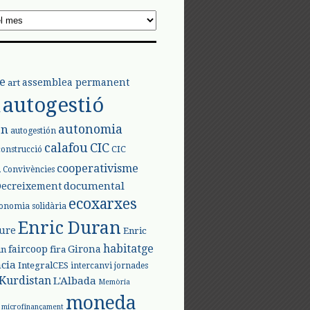
e
assemblea permanent
art
autogestió
l
autonomia
ón
autogestión
calafou
CIC
CIC
construcció
l
cooperativisme
Convivències
documental
Decreixement
ecoxarxes
onomia solidària
Enric Duran
iure
Enric
habitatge
faircoop
Girona
in
fira
cia
IntegralCES
intercanvi
jornades
Kurdistan
L'Albada
Memòria
moneda
microfinançament