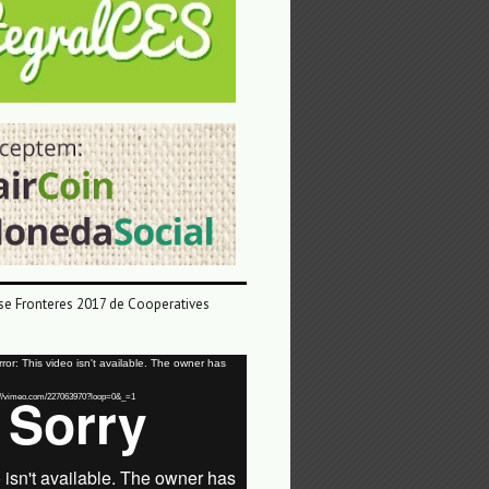
e Fronteres 2017 de Cooperatives
or: This video isn't available. The owner has
tps://vimeo.com/227063970?loop=0&_=1