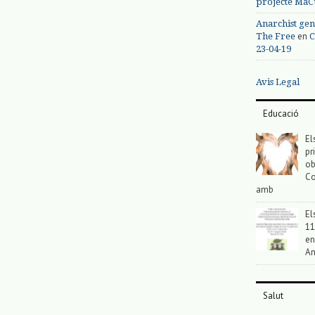
projecte MaC
Anarchist gen
en
The Free
C
23-04-19
Avis Legal
Educació
El
pr
ob
Co
amb
El
11
en
An
Salut