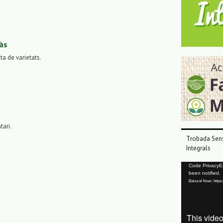
às
sta de varietats.
tari.
Trobada Sens
Integrals
Reproductor
Code PrivacyErr
been notified.
de
Baixa el fitxer: ht
vídeo