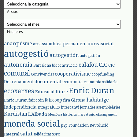
Categories
Arxius
Arxius
Etiquetes
anarquisme
aureasocial
assemblea permanent
art
autogestió
autogestión
autogestión
autonomia
calafou
CIC
CIC
Barcelona
bioconstrucció
comunal
cooperativisme
Convivències
coopfunding
documental
Decreixement
economia
economia solidària
Enric Duran
ecoxarxes
Educació lliure
habitatge
faircoop
Girona
Enric Duran
faircoin
fira
Independència
IntegralCES
intercanvi
jornades assembleàries
Kurdistan
L'Albada
Memòria històrica
mercat
microfinançament
moneda social
Revolució
p2p Foundation
salut
Integral
solidaritat
SSPC