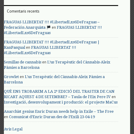
Comentaris recents
FRAGUAS LLIBERTAT !!! #LibertadLxs6DeFraguas –
en
Federación Anarquista
FRAGUAS LLIBERTAT !!!
#LibertadLxs6DeFraguas
FRAGUAS LLIBERTAT !!! #LibertadLxs6DeFraguas |
en
KanPasqual
FRAGUAS LLIBERTAT !!!
#LibertadLxs6DeFraguas
en
Semillas de cannabis
L’us Terapèutic del Cànnabis-Aleix
Pàmies a Barcelona
en
Growlet
L’us Terapèutic del Cànnabis-Aleix Pàmies a
Barcelona
QUÈ ENS TROBAREM A LA 2ª EDICIÓ DEL TRASTER DE CAN
en
RICART AQUEST 4 DE SETEMBRE? – Taula de l'Eix Pere IV
Investigació, desenvolupament i producció: el projecte MaCus
Anarchist genius Enric Duran needs help in Exile – The Free
en
Comunicat d’Enric Duran des de l’Exili 23-04-19
Avis Legal