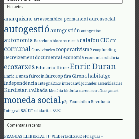
Etiquetes
anarquisme
aureasocial
assemblea permanent
art
autogestió
autogestión
autogestión
autonomia
calafou
CIC
CIC
Barcelona
bioconstrucció
comunal
cooperativisme
Convivències
coopfunding
documental
Decreixement
economia
economia solidària
Enric Duran
ecoxarxes
Educació lliure
habitatge
faircoop
Girona
Enric Duran
faircoin
fira
Independència
IntegralCES
intercanvi
jornades assembleàries
Kurdistan
L'Albada
Memòria històrica
mercat
microfinançament
moneda social
Revolució
p2p Foundation
salut
Integral
solidaritat
SSPC
Comentaris recents
FRAGUAS LLIBERTAT !!! #LibertadLxs6DeFraguas –