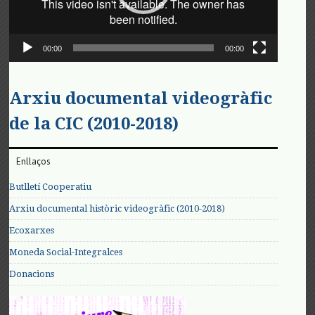
00:00
00:00
Arxiu documental videogràfic
de la CIC (2010-2018)
Enllaços
Butlletí Cooperatiu
Arxiu documental històric videogràfic (2010-2018)
Ecoxarxes
Moneda Social-Integralces
Donacions