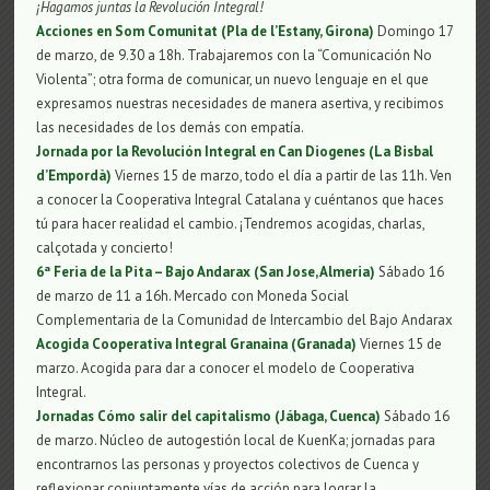
¡Hagamos juntas la Revolución Integral!
Acciones en Som Comunitat (Pla de l’Estany, Girona)
Domingo 17
de marzo, de 9.30 a 18h. Trabajaremos con la “Comunicación No
Violenta”; otra forma de comunicar, un nuevo lenguaje en el que
expresamos nuestras necesidades de manera asertiva, y recibimos
las necesidades de los demás con empatía.
Jornada por la Revolución Integral en Can Diogenes (La Bisbal
d’Empordà)
Viernes 15 de marzo, todo el día a partir de las 11h. Ven
a conocer la Cooperativa Integral Catalana y cuéntanos que haces
tú para hacer realidad el cambio. ¡Tendremos acogidas, charlas,
calçotada y concierto!
6ª Feria de la Pita – Bajo Andarax (San Jose, Almeria)
Sábado 16
de marzo de 11 a 16h. Mercado con Moneda Social
Complementaria de la Comunidad de Intercambio del Bajo Andarax
Acogida Cooperativa Integral Granaina (Granada)
Viernes 15 de
marzo. Acogida para dar a conocer el modelo de Cooperativa
Integral.
Jornadas Cómo salir del capitalismo (Jábaga, Cuenca)
Sábado 16
de marzo. Núcleo de autogestión local de KuenKa; jornadas para
encontrarnos las personas y proyectos colectivos de Cuenca y
reflexionar conjuntamente vías de acción para lograr la