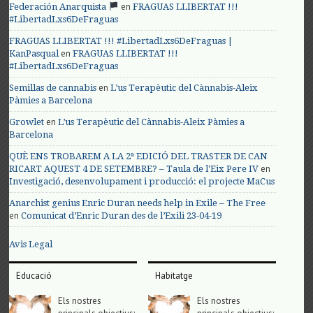
en
Federación Anarquista
FRAGUAS LLIBERTAT !!!
#LibertadLxs6DeFraguas
FRAGUAS LLIBERTAT !!! #LibertadLxs6DeFraguas |
en
KanPasqual
FRAGUAS LLIBERTAT !!!
#LibertadLxs6DeFraguas
en
Semillas de cannabis
L’us Terapèutic del Cànnabis-Aleix
Pàmies a Barcelona
en
Growlet
L’us Terapèutic del Cànnabis-Aleix Pàmies a
Barcelona
QUÈ ENS TROBAREM A LA 2ª EDICIÓ DEL TRASTER DE CAN
en
RICART AQUEST 4 DE SETEMBRE? – Taula de l'Eix Pere IV
Investigació, desenvolupament i producció: el projecte MaCus
Anarchist genius Enric Duran needs help in Exile – The Free
en
Comunicat d’Enric Duran des de l’Exili 23-04-19
Avis Legal
Educació
Habitatge
Els nostres
Els nostres