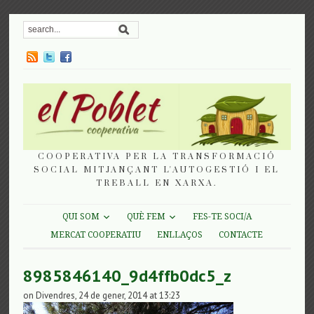
COOPERATIVA PER LA TRANSFORMACIÓ
SOCIAL MITJANÇANT L'AUTOGESTIÓ I EL
TREBALL EN XARXA.
QUI SOM
QUÈ FEM
FES-TE SOCI/A
MERCAT COOPERATIU
ENLLAÇOS
CONTACTE
8985846140_9d4ffb0dc5_z
on Divendres, 24 de gener, 2014 at 13:23