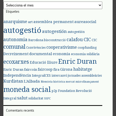
Arxius
Etiquetes
anarquisme
aureasocial
assemblea permanent
art
autogestió
autogestión
autogestión
autonomia
calafou
CIC
CIC
Barcelona
bioconstrucció
comunal
cooperativisme
Convivències
coopfunding
documental
Decreixement
economia
economia solidària
Enric Duran
ecoxarxes
Educació lliure
habitatge
faircoop
Girona
Enric Duran
faircoin
fira
Independència
IntegralCES
intercanvi
jornades assembleàries
Kurdistan
L'Albada
Memòria històrica
mercat
microfinançament
moneda social
Revolució
p2p Foundation
salut
Integral
solidaritat
SSPC
Comentaris recents