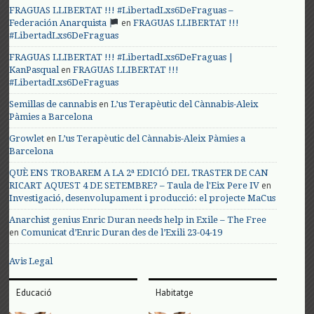
FRAGUAS LLIBERTAT !!! #LibertadLxs6DeFraguas –
en
Federación Anarquista
FRAGUAS LLIBERTAT !!!
#LibertadLxs6DeFraguas
FRAGUAS LLIBERTAT !!! #LibertadLxs6DeFraguas |
en
KanPasqual
FRAGUAS LLIBERTAT !!!
#LibertadLxs6DeFraguas
en
Semillas de cannabis
L’us Terapèutic del Cànnabis-Aleix
Pàmies a Barcelona
en
Growlet
L’us Terapèutic del Cànnabis-Aleix Pàmies a
Barcelona
QUÈ ENS TROBAREM A LA 2ª EDICIÓ DEL TRASTER DE CAN
en
RICART AQUEST 4 DE SETEMBRE? – Taula de l'Eix Pere IV
Investigació, desenvolupament i producció: el projecte MaCus
Anarchist genius Enric Duran needs help in Exile – The Free
en
Comunicat d’Enric Duran des de l’Exili 23-04-19
Avis Legal
Educació
Habitatge