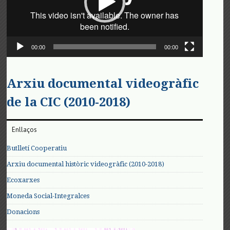
00:00
00:00
Arxiu documental videogràfic
de la CIC (2010-2018)
Enllaços
Butlletí Cooperatiu
Arxiu documental històric videogràfic (2010-2018)
Ecoxarxes
Moneda Social-Integralces
Donacions