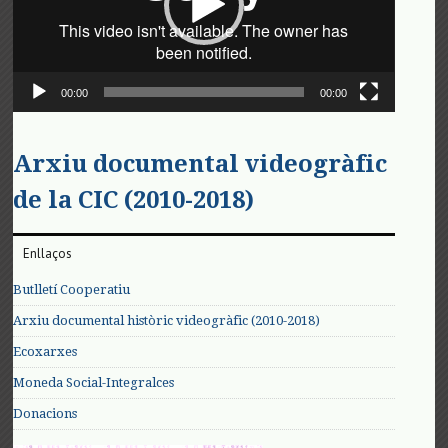
00:00
00:00
Arxiu documental videogràfic
de la CIC (2010-2018)
Enllaços
Butlletí Cooperatiu
Arxiu documental històric videogràfic (2010-2018)
Ecoxarxes
Moneda Social-Integralces
Donacions