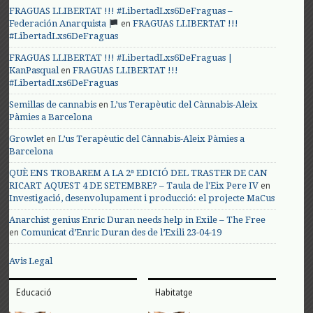
FRAGUAS LLIBERTAT !!! #LibertadLxs6DeFraguas –
en
Federación Anarquista
FRAGUAS LLIBERTAT !!!
#LibertadLxs6DeFraguas
FRAGUAS LLIBERTAT !!! #LibertadLxs6DeFraguas |
en
KanPasqual
FRAGUAS LLIBERTAT !!!
#LibertadLxs6DeFraguas
en
Semillas de cannabis
L’us Terapèutic del Cànnabis-Aleix
Pàmies a Barcelona
en
Growlet
L’us Terapèutic del Cànnabis-Aleix Pàmies a
Barcelona
QUÈ ENS TROBAREM A LA 2ª EDICIÓ DEL TRASTER DE CAN
en
RICART AQUEST 4 DE SETEMBRE? – Taula de l'Eix Pere IV
Investigació, desenvolupament i producció: el projecte MaCus
Anarchist genius Enric Duran needs help in Exile – The Free
en
Comunicat d’Enric Duran des de l’Exili 23-04-19
Avis Legal
Educació
Habitatge