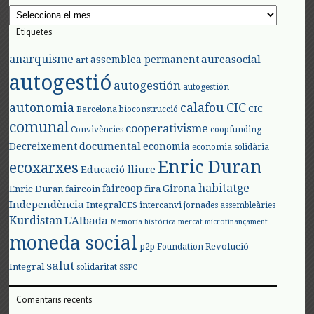
Arxius
Etiquetes
anarquisme
aureasocial
assemblea permanent
art
autogestió
autogestión
autogestión
autonomia
calafou
CIC
CIC
Barcelona
bioconstrucció
comunal
cooperativisme
Convivències
coopfunding
documental
Decreixement
economia
economia solidària
Enric Duran
ecoxarxes
Educació lliure
habitatge
faircoop
Girona
Enric Duran
faircoin
fira
Independència
IntegralCES
intercanvi
jornades assembleàries
Kurdistan
L'Albada
Memòria històrica
mercat
microfinançament
moneda social
Revolució
p2p Foundation
salut
Integral
solidaritat
SSPC
Comentaris recents