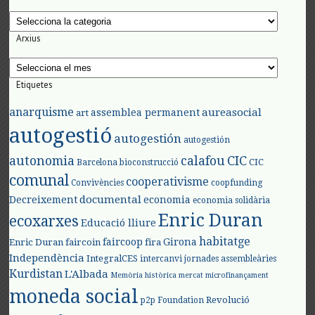
Categories
Arxius
Arxius
Etiquetes
anarquisme
aureasocial
assemblea permanent
art
autogestió
autogestión
autogestión
autonomia
calafou
CIC
CIC
Barcelona
bioconstrucció
comunal
cooperativisme
Convivències
coopfunding
documental
Decreixement
economia
economia solidària
Enric Duran
ecoxarxes
Educació lliure
habitatge
faircoop
Girona
Enric Duran
faircoin
fira
Independència
IntegralCES
intercanvi
jornades assembleàries
Kurdistan
L'Albada
Memòria històrica
mercat
microfinançament
moneda social
Revolució
p2p Foundation