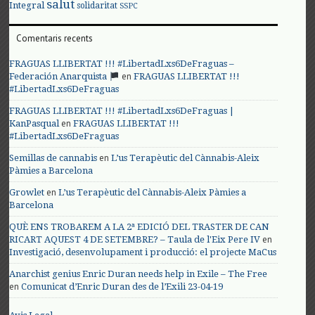
salut
Integral
solidaritat
SSPC
Comentaris recents
FRAGUAS LLIBERTAT !!! #LibertadLxs6DeFraguas –
en
Federación Anarquista
FRAGUAS LLIBERTAT !!!
#LibertadLxs6DeFraguas
FRAGUAS LLIBERTAT !!! #LibertadLxs6DeFraguas |
en
KanPasqual
FRAGUAS LLIBERTAT !!!
#LibertadLxs6DeFraguas
en
Semillas de cannabis
L’us Terapèutic del Cànnabis-Aleix
Pàmies a Barcelona
en
Growlet
L’us Terapèutic del Cànnabis-Aleix Pàmies a
Barcelona
QUÈ ENS TROBAREM A LA 2ª EDICIÓ DEL TRASTER DE CAN
en
RICART AQUEST 4 DE SETEMBRE? – Taula de l'Eix Pere IV
Investigació, desenvolupament i producció: el projecte MaCus
Anarchist genius Enric Duran needs help in Exile – The Free
en
Comunicat d’Enric Duran des de l’Exili 23-04-19