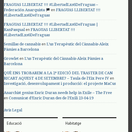
FRAGUAS LLIBERTAT !!! #LibertadLxs6DeFraguas –
en
Federación Anarquista
FRAGUAS LLIBERTAT !!!
#LibertadLxs6DeFraguas
FRAGUAS LLIBERTAT !!! #LibertadLxs6DeFraguas |
en
KanPasqual
FRAGUAS LLIBERTAT !!!
#LibertadLxs6DeFraguas
en
Semillas de cannabis
L’us Terapèutic del Cànnabis-Aleix
Pàmies a Barcelona
en
Growlet
L’us Terapèutic del Cànnabis-Aleix Pàmies a
Barcelona
QUÈ ENS TROBAREM A LA 2ª EDICIÓ DEL TRASTER DE CAN
en
RICART AQUEST 4 DE SETEMBRE? – Taula de l'Eix Pere IV
Investigació, desenvolupament i producció: el projecte MaCus
Anarchist genius Enric Duran needs help in Exile – The Free
en
Comunicat d’Enric Duran des de l’Exili 23-04-19
Avis Legal
Educació
Habitatge