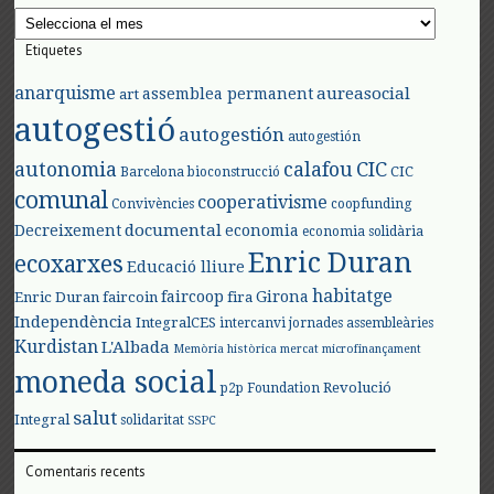
Arxius
Etiquetes
anarquisme
aureasocial
assemblea permanent
art
autogestió
autogestión
autogestión
autonomia
calafou
CIC
CIC
Barcelona
bioconstrucció
comunal
cooperativisme
Convivències
coopfunding
documental
Decreixement
economia
economia solidària
Enric Duran
ecoxarxes
Educació lliure
habitatge
faircoop
Girona
Enric Duran
faircoin
fira
Independència
IntegralCES
intercanvi
jornades assembleàries
Kurdistan
L'Albada
Memòria històrica
mercat
microfinançament
moneda social
Revolució
p2p Foundation
salut
Integral
solidaritat
SSPC
Comentaris recents