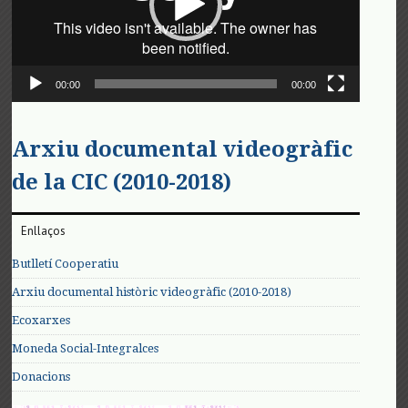
00:00
00:00
Arxiu documental videogràfic
de la CIC (2010-2018)
Enllaços
Butlletí Cooperatiu
Arxiu documental històric videogràfic (2010-2018)
Ecoxarxes
Moneda Social-Integralces
Donacions