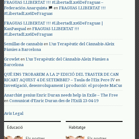
FRAGUAS LLIBERTAT !!! #LibertadLxs6DeFraguas –
en
Federación Anarquista
FRAGUAS LLIBERTAT !!!
#LibertadLxs6DeFraguas
FRAGUAS LLIBERTAT !!! #LibertadLxs6DeFraguas |
en
KanPasqual
FRAGUAS LLIBERTAT !!!
#LibertadLxs6DeFraguas
en
Semillas de cannabis
L’us Terapèutic del Cànnabis-Aleix
Pàmies a Barcelona
en
Growlet
L’us Terapèutic del Cànnabis-Aleix Pàmies a
Barcelona
QUÈ ENS TROBAREM A LA 2ª EDICIÓ DEL TRASTER DE CAN
en
RICART AQUEST 4 DE SETEMBRE? – Taula de l'Eix Pere IV
Investigació, desenvolupament i producció: el projecte MaCus
Anarchist genius Enric Duran needs help in Exile – The Free
en
Comunicat d’Enric Duran des de l’Exili 23-04-19
Avis Legal
Educació
Habitatge
Els nostres
Els nostres