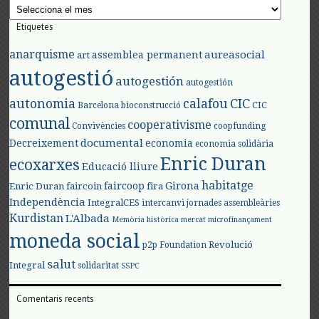
Arxius
Etiquetes
anarquisme
aureasocial
assemblea permanent
art
autogestió
autogestión
autogestión
autonomia
calafou
CIC
CIC
Barcelona
bioconstrucció
comunal
cooperativisme
Convivències
coopfunding
documental
Decreixement
economia
economia solidària
Enric Duran
ecoxarxes
Educació lliure
habitatge
faircoop
Girona
Enric Duran
faircoin
fira
Independència
IntegralCES
intercanvi
jornades assembleàries
Kurdistan
L'Albada
Memòria històrica
mercat
microfinançament
moneda social
Revolució
p2p Foundation
salut
Integral
solidaritat
SSPC
Comentaris recents