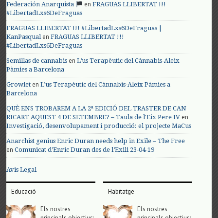
en
Federación Anarquista
FRAGUAS LLIBERTAT !!!
#LibertadLxs6DeFraguas
FRAGUAS LLIBERTAT !!! #LibertadLxs6DeFraguas |
en
KanPasqual
FRAGUAS LLIBERTAT !!!
#LibertadLxs6DeFraguas
en
Semillas de cannabis
L’us Terapèutic del Cànnabis-Aleix
Pàmies a Barcelona
en
Growlet
L’us Terapèutic del Cànnabis-Aleix Pàmies a
Barcelona
QUÈ ENS TROBAREM A LA 2ª EDICIÓ DEL TRASTER DE CAN
en
RICART AQUEST 4 DE SETEMBRE? – Taula de l'Eix Pere IV
Investigació, desenvolupament i producció: el projecte MaCus
Anarchist genius Enric Duran needs help in Exile – The Free
en
Comunicat d’Enric Duran des de l’Exili 23-04-19
Avis Legal
Educació
Habitatge
Els nostres
Els nostres
principals objectius;
principals objectius;