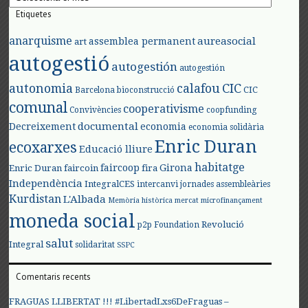
Etiquetes
anarquisme
aureasocial
assemblea permanent
art
autogestió
autogestión
autogestión
autonomia
calafou
CIC
CIC
Barcelona
bioconstrucció
comunal
cooperativisme
Convivències
coopfunding
documental
Decreixement
economia
economia solidària
Enric Duran
ecoxarxes
Educació lliure
habitatge
faircoop
Girona
Enric Duran
faircoin
fira
Independència
IntegralCES
intercanvi
jornades assembleàries
Kurdistan
L'Albada
Memòria històrica
mercat
microfinançament
moneda social
Revolució
p2p Foundation
salut
Integral
solidaritat
SSPC
Comentaris recents
FRAGUAS LLIBERTAT !!! #LibertadLxs6DeFraguas –