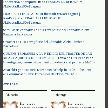
en
Federación Anarquista
FRAGUAS LLIBERTAT !!!
#LibertadLxs6DeFraguas
FRAGUAS LLIBERTAT !!! #LibertadLxs6DeFraguas |
en
KanPasqual
FRAGUAS LLIBERTAT !!!
#LibertadLxs6DeFraguas
en
Semillas de cannabis
L’us Terapèutic del Cànnabis-Aleix
Pàmies a Barcelona
en
Growlet
L’us Terapèutic del Cànnabis-Aleix Pàmies a
Barcelona
QUÈ ENS TROBAREM A LA 2ª EDICIÓ DEL TRASTER DE CAN
en
RICART AQUEST 4 DE SETEMBRE? – Taula de l'Eix Pere IV
Investigació, desenvolupament i producció: el projecte MaCus
Anarchist genius Enric Duran needs help in Exile – The Free
en
Comunicat d’Enric Duran des de l’Exili 23-04-19
Avis Legal
Educació
Habitatge
Els nostres
Els nostres
principals objectius;
principals objectius;