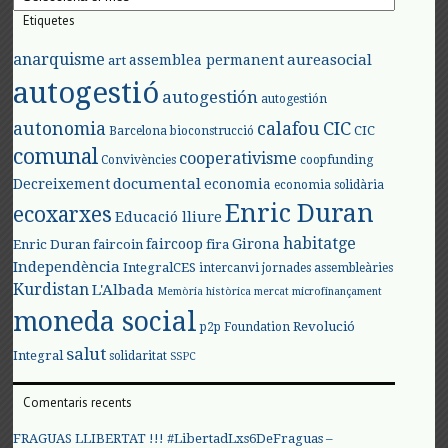
Etiquetes
anarquisme
aureasocial
assemblea permanent
art
autogestió
autogestión
autogestión
autonomia
calafou
CIC
CIC
Barcelona
bioconstrucció
comunal
cooperativisme
Convivències
coopfunding
documental
Decreixement
economia
economia solidària
Enric Duran
ecoxarxes
Educació lliure
habitatge
faircoop
Girona
Enric Duran
faircoin
fira
Independència
IntegralCES
intercanvi
jornades assembleàries
Kurdistan
L'Albada
Memòria històrica
mercat
microfinançament
moneda social
Revolució
p2p Foundation
salut
Integral
solidaritat
SSPC
Comentaris recents
FRAGUAS LLIBERTAT !!! #LibertadLxs6DeFraguas –