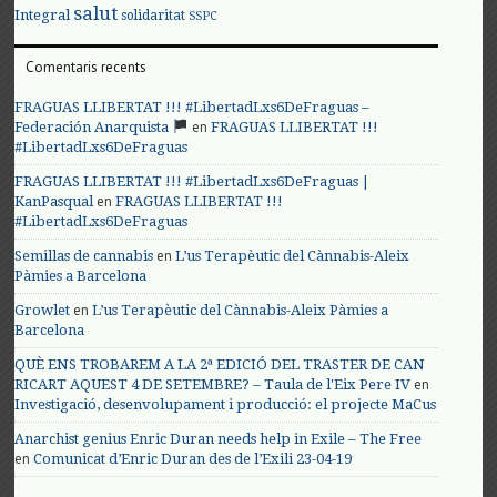
salut
Integral
solidaritat
SSPC
Comentaris recents
FRAGUAS LLIBERTAT !!! #LibertadLxs6DeFraguas –
en
Federación Anarquista
FRAGUAS LLIBERTAT !!!
#LibertadLxs6DeFraguas
FRAGUAS LLIBERTAT !!! #LibertadLxs6DeFraguas |
en
KanPasqual
FRAGUAS LLIBERTAT !!!
#LibertadLxs6DeFraguas
en
Semillas de cannabis
L’us Terapèutic del Cànnabis-Aleix
Pàmies a Barcelona
en
Growlet
L’us Terapèutic del Cànnabis-Aleix Pàmies a
Barcelona
QUÈ ENS TROBAREM A LA 2ª EDICIÓ DEL TRASTER DE CAN
en
RICART AQUEST 4 DE SETEMBRE? – Taula de l'Eix Pere IV
Investigació, desenvolupament i producció: el projecte MaCus
Anarchist genius Enric Duran needs help in Exile – The Free
en
Comunicat d’Enric Duran des de l’Exili 23-04-19