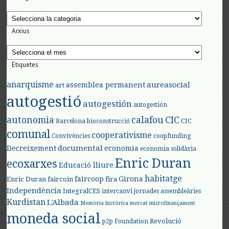
Categories
Arxius
Arxius
Etiquetes
anarquisme
aureasocial
assemblea permanent
art
autogestió
autogestión
autogestión
autonomia
calafou
CIC
CIC
Barcelona
bioconstrucció
comunal
cooperativisme
Convivències
coopfunding
documental
Decreixement
economia
economia solidària
Enric Duran
ecoxarxes
Educació lliure
habitatge
faircoop
Girona
Enric Duran
faircoin
fira
Independència
IntegralCES
intercanvi
jornades assembleàries
Kurdistan
L'Albada
Memòria històrica
mercat
microfinançament
moneda social
Revolució
p2p Foundation