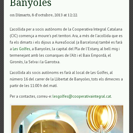
Banyoles
on Dimarts, 8 d'octubre, 2013 at 12:22
L’acollida per a socis autònoms de la Cooperativa Integral Catalana
(CIC) comença a moure’s pel territori. Ara, a més de l’acollida que es
fa els dimarts i els dijous a AureaSocial (a Barcelona) també es farà
a
Les Golfes
, a Banyoles, la capital del Pla de l’Estany, al bell mig i
termenejant amb les comarques de l’Alt i el Baix Empordà, el
Gironès, la Selva i la Garrotxa.
L’acollida als socis autònoms es farà al local de Les Golfes, al
número 16 del carrer de la Llibertat de Banyoles, tots els dimecres a
partir de les 11:00 h del matí.
Per a contactes, correu-e:
lesgolfes@cooperativaintegral.cat
.