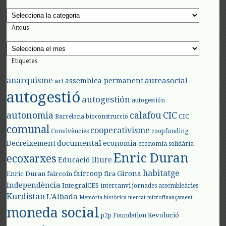
Categories
Arxius
Arxius
Etiquetes
anarquisme
aureasocial
assemblea permanent
art
autogestió
autogestión
autogestión
autonomia
calafou
CIC
CIC
Barcelona
bioconstrucció
comunal
cooperativisme
Convivències
coopfunding
documental
Decreixement
economia
economia solidària
Enric Duran
ecoxarxes
Educació lliure
habitatge
faircoop
Girona
Enric Duran
faircoin
fira
Independència
IntegralCES
intercanvi
jornades assembleàries
Kurdistan
L'Albada
Memòria històrica
mercat
microfinançament
moneda social
Revolució
p2p Foundation