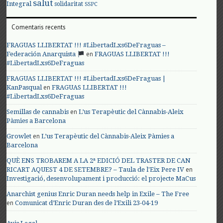
salut
Integral
solidaritat
SSPC
Comentaris recents
FRAGUAS LLIBERTAT !!! #LibertadLxs6DeFraguas –
en
Federación Anarquista
FRAGUAS LLIBERTAT !!!
#LibertadLxs6DeFraguas
FRAGUAS LLIBERTAT !!! #LibertadLxs6DeFraguas |
en
KanPasqual
FRAGUAS LLIBERTAT !!!
#LibertadLxs6DeFraguas
en
Semillas de cannabis
L’us Terapèutic del Cànnabis-Aleix
Pàmies a Barcelona
en
Growlet
L’us Terapèutic del Cànnabis-Aleix Pàmies a
Barcelona
QUÈ ENS TROBAREM A LA 2ª EDICIÓ DEL TRASTER DE CAN
en
RICART AQUEST 4 DE SETEMBRE? – Taula de l'Eix Pere IV
Investigació, desenvolupament i producció: el projecte MaCus
Anarchist genius Enric Duran needs help in Exile – The Free
en
Comunicat d’Enric Duran des de l’Exili 23-04-19