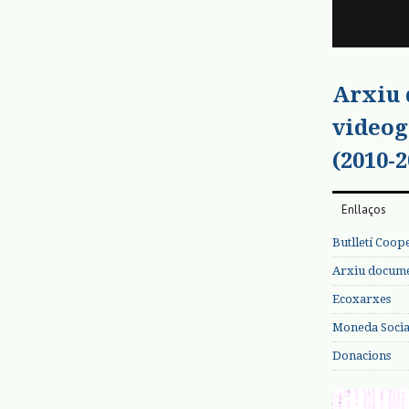
Arxiu
videog
(2010-2
Enllaços
Butlletí Coop
Arxiu documen
Ecoxarxes
Moneda Social
Donacions