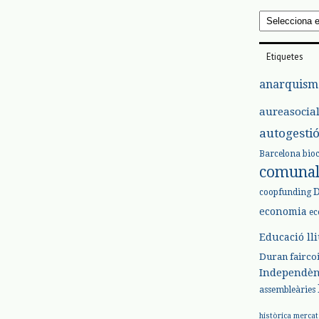
Arxius
Etiquetes
anarquism
aureasocia
autogesti
Barcelona
bio
comuna
coopfunding
economia
ec
Educació ll
Duran
fairco
Independèn
assembleàries
històrica
mercat