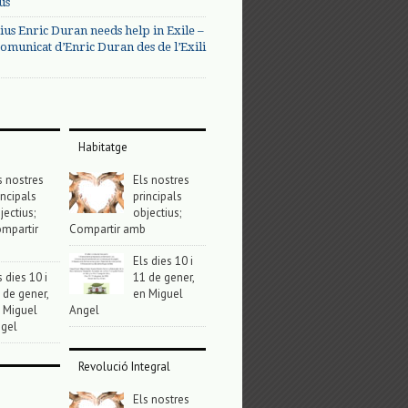
us
ius Enric Duran needs help in Exile –
omunicat d’Enric Duran des de l’Exili
Habitatge
s nostres
Els nostres
incipals
principals
jectius;
objectius;
mpartir
Compartir amb
Els dies 10 i
s dies 10 i
11 de gener,
 de gener,
en Miguel
 Miguel
Angel
gel
Revolució Integral
Els nostres