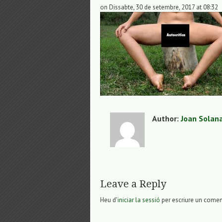
on Dissabte, 30 de setembre, 2017 at 08:32
Author:
Joan Solan
Leave a Reply
Heu d'
iniciar la sessió
per escriure un comen