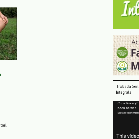
a
Trobada Sens
Integrals
Reproductor
Code PrivacyErr
been notified.
de
Baixa el fitxer: ht
vídeo
tari.