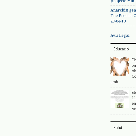
projecte MaC
Anarchist gen
en
The Free
C
23-04-19
Avis Legal
Educació
El
pr
ob
Co
amb
El
11
en
An
Salut