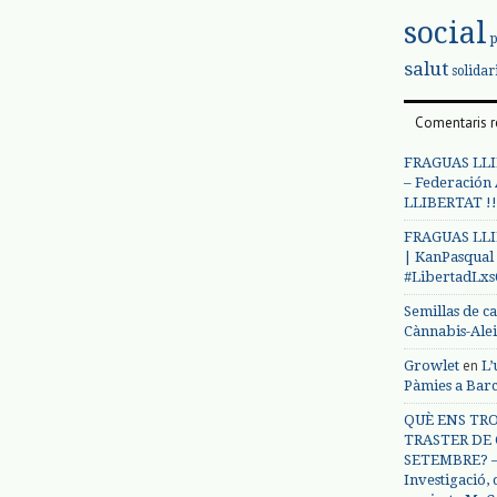
social
salut
solidar
Comentaris r
FRAGUAS LLI
– Federación
LLIBERTAT !!
FRAGUAS LLI
| KanPasqual
#LibertadLx
Semillas de c
Cànnabis-Ale
en
Growlet
L’
Pàmies a Bar
QUÈ ENS TRO
TRASTER DE 
SETEMBRE? – 
Investigació,