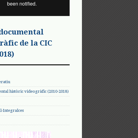
 documental
ràfic de la CIC
018)
eratiu
tal històric videogràfic (2010-2018)
-Integralces