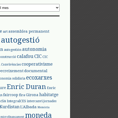
e
assemblea permanent
art
autogestió
l
autonomia
ón
autogestión
calafou
CIC
CIC
construcció
l
cooperativisme
Convivències
documental
Decreixement
ecoxarxes
onomia solidària
Enric Duran
iure
Enric
habitatge
faircoop
Girona
in
fira
cia
IntegralCES
intercanvi
jornades
Kurdistan
L'Albada
Memòria
moneda
microfinançament