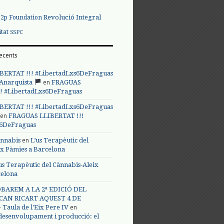
Revolució Integral
p2p Foundation
itat
SSPC
ecents
BERTAT !!! #LibertadLxs6DeFraguas
en
 Anarquista
FRAGUAS
! #LibertadLxs6DeFraguas
BERTAT !!! #LibertadLxs6DeFraguas
en
FRAGUAS LLIBERTAT !!!
s6DeFraguas
en
annabis
L’us Terapèutic del
ix Pàmies a Barcelona
us Terapèutic del Cànnabis-Aleix
celona
BAREM A LA 2ª EDICIÓ DEL
CAN RICART AQUEST 4 DE
en
Taula de l'Eix Pere IV
 desenvolupament i producció: el