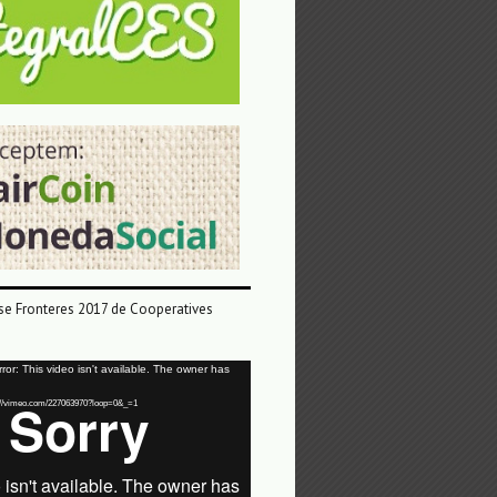
e Fronteres 2017 de Cooperatives
or: This video isn't available. The owner has
tps://vimeo.com/227063970?loop=0&_=1