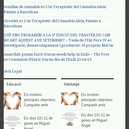
en
Semillas de cannabis
L’us Terapèutic del Cànnabis-Aleix
Pàmies a Barcelona
en
Growlet
L’us Terapèutic del Cànnabis-Aleix Pàmies a
Barcelona
QUÈ ENS TROBAREM A LA 2ª EDICIÓ DEL TRASTER DE CAN
en
RICART AQUEST 4 DE SETEMBRE? – Taula de l'Eix Pere IV
Investigació, desenvolupament i producció: el projecte MaCus
Anarchist genius Enric Duran needs help in Exile – The Free
en
Comunicat d’Enric Duran des de l’Exili 23-04-19
Avis Legal
Educació
Habitatge
Els nostres
Els nostres
principals objectius;
principals objectius;
Compartir amb
Compartir amb
Els dies 10 i 11 de
Els dies 10 i 11 de
gener, en Miguel
gener, en Miguel
Angel
Angel