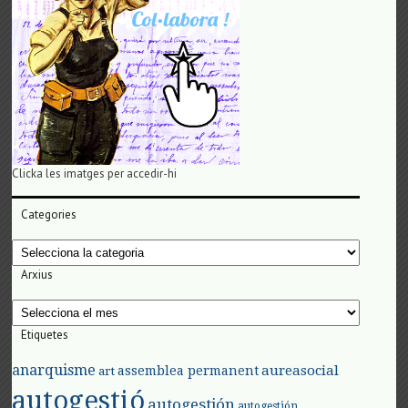
Clicka les imatges per accedir-hi
Categories
Categories
Arxius
Arxius
Etiquetes
anarquisme
aureasocial
assemblea permanent
art
autogestió
autogestión
autogestión