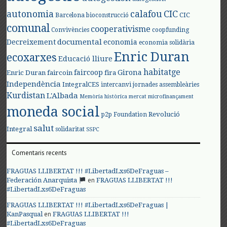
autonomia
calafou
CIC
CIC
Barcelona
bioconstrucció
comunal
cooperativisme
Convivències
coopfunding
documental
Decreixement
economia
economia solidària
Enric Duran
ecoxarxes
Educació lliure
habitatge
faircoop
Girona
Enric Duran
faircoin
fira
Independència
IntegralCES
intercanvi
jornades assembleàries
Kurdistan
L'Albada
Memòria històrica
mercat
microfinançament
moneda social
Revolució
p2p Foundation
salut
Integral
solidaritat
SSPC
Comentaris recents
FRAGUAS LLIBERTAT !!! #LibertadLxs6DeFraguas –
en
Federación Anarquista
FRAGUAS LLIBERTAT !!!
#LibertadLxs6DeFraguas
FRAGUAS LLIBERTAT !!! #LibertadLxs6DeFraguas |
en
KanPasqual
FRAGUAS LLIBERTAT !!!
#LibertadLxs6DeFraguas