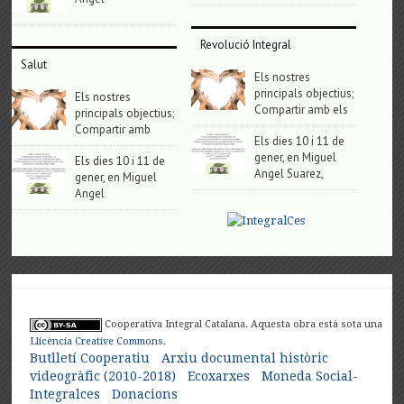
Revolució Integral
Salut
Els nostres
principals objectius;
Els nostres
Compartir amb els
principals objectius;
Compartir amb
Els dies 10 i 11 de
gener, en Miguel
Els dies 10 i 11 de
Angel Suarez,
gener, en Miguel
Angel
Cooperativa Integral Catalana. Aquesta obra està sota una
Llicència Creative Commons
.
Butlletí Cooperatiu
Arxiu documental històric
videogràfic (2010-2018)
Ecoxarxes
Moneda Social-
Integralces
Donacions