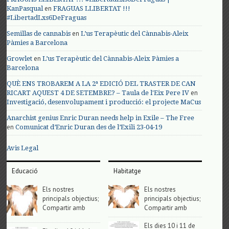
en
KanPasqual
FRAGUAS LLIBERTAT !!!
#LibertadLxs6DeFraguas
en
Semillas de cannabis
L’us Terapèutic del Cànnabis-Aleix
Pàmies a Barcelona
en
Growlet
L’us Terapèutic del Cànnabis-Aleix Pàmies a
Barcelona
QUÈ ENS TROBAREM A LA 2ª EDICIÓ DEL TRASTER DE CAN
en
RICART AQUEST 4 DE SETEMBRE? – Taula de l'Eix Pere IV
Investigació, desenvolupament i producció: el projecte MaCus
Anarchist genius Enric Duran needs help in Exile – The Free
en
Comunicat d’Enric Duran des de l’Exili 23-04-19
Avis Legal
Educació
Habitatge
Els nostres
Els nostres
principals objectius;
principals objectius;
Compartir amb
Compartir amb
Els dies 10 i 11 de