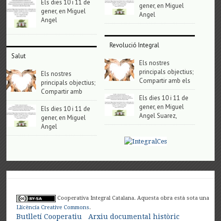
Els dies 10 i 11 de
gener, en Miguel
gener, en Miguel
Angel
Angel
Revolució Integral
Salut
Els nostres
principals objectius;
Els nostres
Compartir amb els
principals objectius;
Compartir amb
Els dies 10 i 11 de
gener, en Miguel
Els dies 10 i 11 de
Angel Suarez,
gener, en Miguel
Angel
Cooperativa Integral Catalana. Aquesta obra està sota una
Llicència Creative Commons
.
Butlletí Cooperatiu
Arxiu documental històric