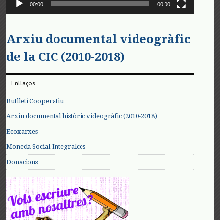
00:00
00:00
Arxiu documental videogràfic
de la CIC (2010-2018)
Enllaços
Butlletí Cooperatiu
Arxiu documental històric videogràfic (2010-2018)
Ecoxarxes
Moneda Social-Integralces
Donacions