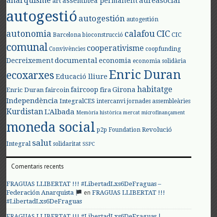
anarquisme
aureasocial
assemblea permanent
art
autogestió
autogestión
autogestión
autonomia
calafou
CIC
CIC
Barcelona
bioconstrucció
comunal
cooperativisme
Convivències
coopfunding
documental
Decreixement
economia
economia solidària
Enric Duran
ecoxarxes
Educació lliure
habitatge
faircoop
Girona
Enric Duran
faircoin
fira
Independència
IntegralCES
intercanvi
jornades assembleàries
Kurdistan
L'Albada
Memòria històrica
mercat
microfinançament
moneda social
Revolució
p2p Foundation
salut
Integral
solidaritat
SSPC
Comentaris recents
FRAGUAS LLIBERTAT !!! #LibertadLxs6DeFraguas –
en
Federación Anarquista
FRAGUAS LLIBERTAT !!!
#LibertadLxs6DeFraguas
FRAGUAS LLIBERTAT !!! #LibertadLxs6DeFraguas |