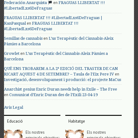
en
Federación Anarquista
FRAGUAS LLIBERTAT !!!
#LibertadLxs6DeFraguas
FRAGUAS LLIBERTAT !!! #LibertadLxs6DeFraguas |
en
KanPasqual
FRAGUAS LLIBERTAT !!!
#LibertadLxs6DeFraguas
en
Semillas de cannabis
L’us Terapèutic del Cànnabis-Aleix
Pàmies a Barcelona
en
Growlet
L’us Terapèutic del Cànnabis-Aleix Pàmies a
Barcelona
QUÈ ENS TROBAREM A LA 2ª EDICIÓ DEL TRASTER DE CAN
en
RICART AQUEST 4 DE SETEMBRE? – Taula de l'Eix Pere IV
Investigació, desenvolupament i producció: el projecte MaCus
Anarchist genius Enric Duran needs help in Exile – The Free
en
Comunicat d’Enric Duran des de l’Exili 23-04-19
Avis Legal
Educació
Habitatge
Els nostres
Els nostres
principals objectius;
principals objectius;