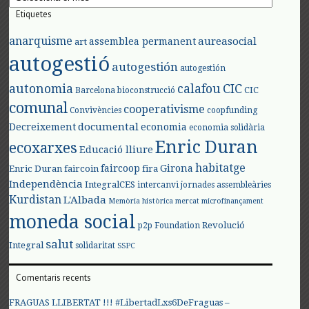
Etiquetes
anarquisme
aureasocial
assemblea permanent
art
autogestió
autogestión
autogestión
autonomia
calafou
CIC
CIC
Barcelona
bioconstrucció
comunal
cooperativisme
Convivències
coopfunding
documental
Decreixement
economia
economia solidària
Enric Duran
ecoxarxes
Educació lliure
habitatge
faircoop
Girona
Enric Duran
faircoin
fira
Independència
IntegralCES
intercanvi
jornades assembleàries
Kurdistan
L'Albada
Memòria històrica
mercat
microfinançament
moneda social
Revolució
p2p Foundation
salut
Integral
solidaritat
SSPC
Comentaris recents
FRAGUAS LLIBERTAT !!! #LibertadLxs6DeFraguas –