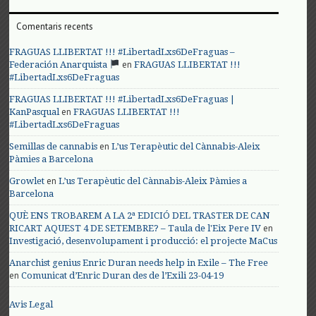
Comentaris recents
FRAGUAS LLIBERTAT !!! #LibertadLxs6DeFraguas –
en
Federación Anarquista
FRAGUAS LLIBERTAT !!!
#LibertadLxs6DeFraguas
FRAGUAS LLIBERTAT !!! #LibertadLxs6DeFraguas |
en
KanPasqual
FRAGUAS LLIBERTAT !!!
#LibertadLxs6DeFraguas
en
Semillas de cannabis
L’us Terapèutic del Cànnabis-Aleix
Pàmies a Barcelona
en
Growlet
L’us Terapèutic del Cànnabis-Aleix Pàmies a
Barcelona
QUÈ ENS TROBAREM A LA 2ª EDICIÓ DEL TRASTER DE CAN
en
RICART AQUEST 4 DE SETEMBRE? – Taula de l'Eix Pere IV
Investigació, desenvolupament i producció: el projecte MaCus
Anarchist genius Enric Duran needs help in Exile – The Free
en
Comunicat d’Enric Duran des de l’Exili 23-04-19
Avis Legal