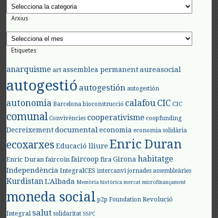
Categories
Arxius
Arxius
Etiquetes
anarquisme
aureasocial
assemblea permanent
art
autogestió
autogestión
autogestión
autonomia
calafou
CIC
CIC
Barcelona
bioconstrucció
comunal
cooperativisme
Convivències
coopfunding
documental
Decreixement
economia
economia solidària
Enric Duran
ecoxarxes
Educació lliure
habitatge
faircoop
Girona
Enric Duran
faircoin
fira
Independència
IntegralCES
intercanvi
jornades assembleàries
Kurdistan
L'Albada
Memòria històrica
mercat
microfinançament
moneda social
Revolució
p2p Foundation
salut
Integral
solidaritat
SSPC